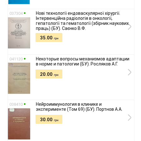
Нові технології ендоваскулярної хірургії.
037304
Інтервенційна радіологія в онкології,
гепатології та гематології (збірник наукових
праць) (БУ). Саєнко В.Ф.
35.00
грн
Некоторые вопросы механизмов адаптации
041120
в норме и патологии (БУ). Росляков А.Г.
20.00
грн
Нейроиммунология в клинике и
038410
эксперименте (Том 69) (БУ). Портнов А.А.
30.00
грн