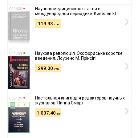
Научная медицинская статья в
013608
международной периодике. Кивелев Ю.
119.93
грн
Наукова революція. Оксфордське коротке
041751
введення. Лоуренс М. Прінсіпі
299.00
грн
Настольная книга для редакторов научных
032129
журналов. Пиппа Смарт
1 037.40
грн