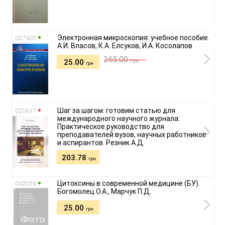
Электронная микроскопия: учебное пособие.
027403
А.И. Власов, К.А. Елсуков, И.А. Косолапов
265.00
грн
25.00
грн
Шаг за шагом: готовим статью для
020617
международного научного журнала:
Практическое руководство для
преподавателей вузов, научных работников
и аспирантов. Резник А.Д.
203.78
грн
Цитоксины в современной медицине (БУ).
042016
Богомолец О.А., Марчук П.Д.
25.00
грн