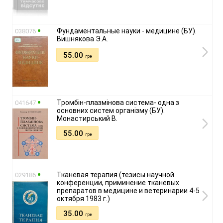
Фундаментальные науки - медицине (БУ).
038076
Вишнякова Э.А.
55.00
грн
Тромбін-плазмінова система- одна з
041647
основних систем організму (БУ).
Монастирський В.
55.00
грн
Тканевая терапия (тезисы научной
029186
конференции, приминение тканевых
препаратов в медицине и ветеринарии 4-5
октября 1983 г.)
35.00
грн