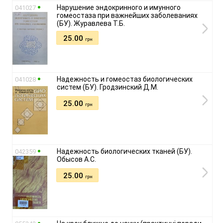
Нарушение эндокринного и имунного
041027
гомеостаза при важнейших заболеваниях
(БУ). Журавлева Т.Б.
25.00
грн
Надежность и гомеостаз биологических
041028
систем (БУ). Гродзинский Д.М.
25.00
грн
Надежность биологических тканей (БУ).
042359
Обысов А.С.
25.00
грн