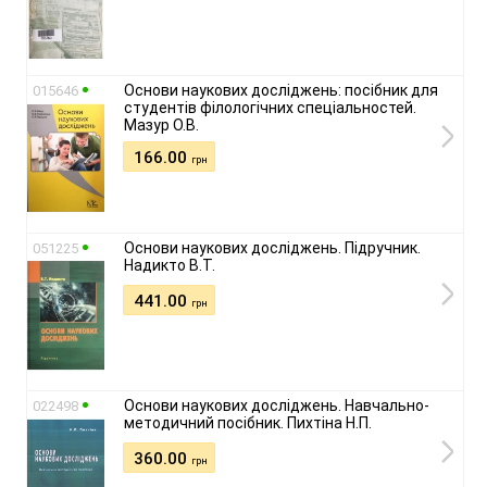
Основи наукових досліджень: посібник для
015646
студентів філологічних спеціальностей.
Мазур О.В.
166.00
грн
Основи наукових досліджень. Підручник.
051225
Надикто В.Т.
441.00
грн
Основи наукових досліджень. Навчально-
022498
методичний посібник. Пихтіна Н.П.
360.00
грн