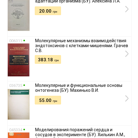
адаптации организма (БУ). Алексина Л.А.
20.00
грн
Молекулярные механизмы взаимодействия
006311
эндотоксинов с клетками-мишенями. Грачев
С.В.
383.18
грн
Молекулярные и функциональные основы
036735
онтогенеза (БУ). Махинько В.И.
55.00
грн
Моделирования поражений сердца и
045334
сосудов в эксперименте (БУ). Хилькин А.М.,