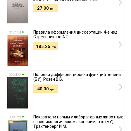
27.00
грн
Правила оформления диссертаций 4-е изд..
017114
Стрельникова А.Г.
185.25
грн
Половая дифференцировка функций печени
023422
(БУ). Розен В.Б.
40.00
грн
Показатели нормы у лабораторных животных
033122
в токсикологическом эксперименте (БУ).
Трахтенберг И.М.