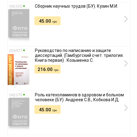
Сборник научных трудов (БУ). Кузин М.И.
042530
45.00
грн
Руководство по написанию и защите
026977
диссертаций. (Гамбургский счет: трилогия.
Книга первая) . Козьменко С.
216.00
грн
Роль катехоламинов в здоровом и больном
042379
человеке (БУ). Андреев С.В., Кобкова И.Д.
45.00
грн