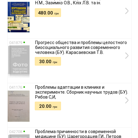
Н.М., Зазимко О.В., Кліх Л.В. та ін.
480.00
грн
Прогресс общества и проблемы целостного
041879
биосоциального развития современного
человека (БУ). Карасаевская Т.В.
30.00
грн
Проблемы адаптации в клинике и
041176
эксперименте. Сборник научных трудов (БУ).
Рябов С,И,
20.00
грн
Проблема причинности в современной
042708
медицине (БУ). Царегородцев Г.И., Петров