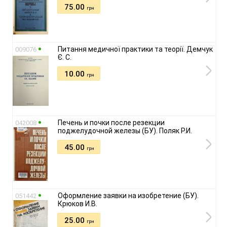
75.00
грн
Питання медичної практики та теорії. Демчук
009076
Є. С.
10.00
грн
Печень и почки после резекции
042008
поджелудочной железы (БУ). Поляк Р.И.
45.00
грн
Оформление заявки на изобретение (БУ).
051442
Крюков И.В.
25.00
грн