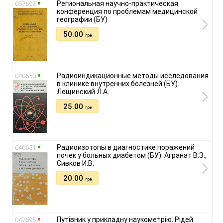
Региональная научно-практическая
057692
конференция по проблемам медицинской
географии (БУ)
50.00
грн
Радиоиндикационные методы исследования
040650
в клинике внутренних болезней (БУ).
Лещинский Л.А.
25.00
грн
Радиоизотопы в диагностике поражений
040651
почек у больных диабетом (БУ). Агранат В.З.,
Сивков И.В.
20.00
грн
Путівник у прикладну наукометрію. Рідей
047595