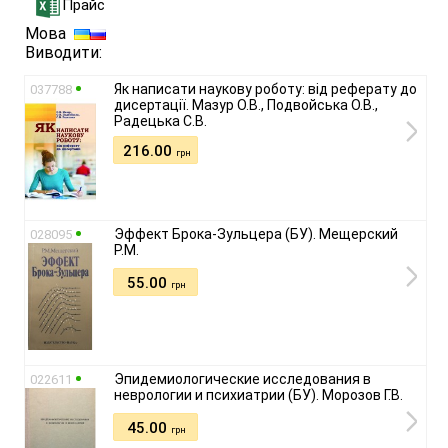
Прайс
Мова
Виводити:
Як написати наукову роботу: від реферату до
037788
дисертації. Мазур О.В., Подвойська О.В.,
Радецька С.В.
216.00
грн
Эффект Брока-Зульцера (БУ). Мещерский
028095
Р.М.
55.00
грн
Эпидемиологические исследования в
022611
неврологии и психиатрии (БУ). Морозов Г.В.
45.00
грн