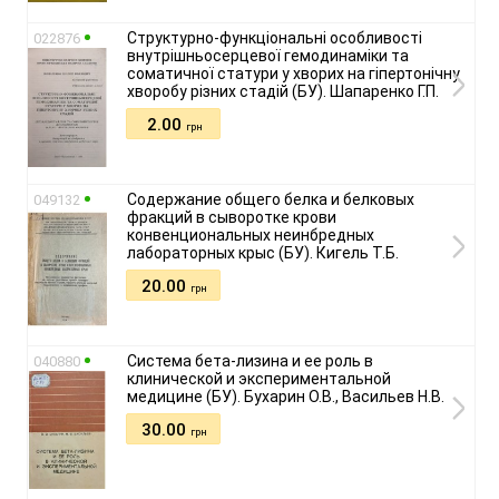
Структурно-функціональні особливості
022876
внутрішньосерцевої гемодинаміки та
соматичної статури у хворих на гіпертонічну
хворобу різних стадій (БУ). Шапаренко Г.П.
2.00
грн
Содержание общего белка и белковых
049132
фракций в сыворотке крови
конвенциональных неинбредных
лабораторных крыс (БУ). Кигель Т.Б.
20.00
грн
Система бета-лизина и ее роль в
040880
клинической и экспериментальной
медицине (БУ). Бухарин О.В., Васильев Н.В.
30.00
грн