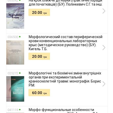
На крок ближче до науки (практичні поради
055342
для початківців) (БУ). Полінкевич С.Г. та інш.
20.00
грн
Морфологический состав периферической
036500
крови конвенциональных лабораторных
крыс (методическое руководство) (БУ).
Кигель Т.Б.
20.00
грн
Морфологічні та біохімічні зміни внутрішніх
025272
органів при експериментальній
краніоскелетній травмі: монографія. Борис
Р.М.
60.00
грн
Морфо-функциональные особенности
041119