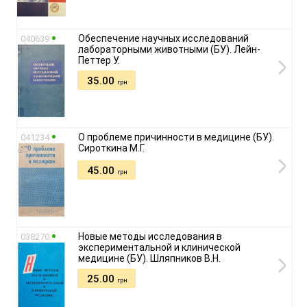
Обеспечение научных исследований
040639
лабораторными животными (БУ). Лейн-
Петтер У.
35.00
грн
О проблеме причинности в медицине (БУ).
041234
Сироткина М.Г.
45.00
грн
Новые методы исследования в
038270
экспериментальной и клинической
медицине (БУ). Шляпников В.Н.
25.00
грн