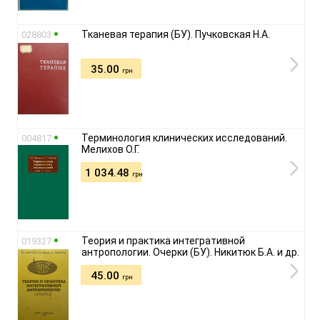
Тканевая терапия (БУ). Пучковская Н.А.
028803
35.00
грн
Терминология клинических исследований.
004817
Мелихов О.Г.
1 034.48
грн
Теория и практика интегративной
019327
антропологии. Очерки (БУ). Никитюк Б.А. и др.
45.00
грн