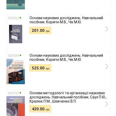
Основи наукових досліджень. Навчальний
050963
посібник. Корягін М.В., Чік М.Ю.
201.00
грн
Основи наукових досліджень. Навчальний
026589
посібник. Корягін М.В., Чік М.Ю.
525.00
грн
Основи методології та організації наукових
045126
досліджень. Навчальний посібник. Саух П.Ю.,
Кралюк П.М., Шевченко В.П.
420.00
грн