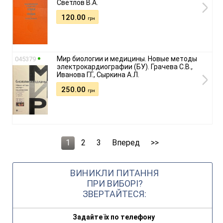
Светлов В.А.
120.00
грн
Мир биологии и медицины. Новые методы
045379
электрокардиографии (БУ). Грачева С.В.,
Иванова Г.Г., Сыркина А.Л.
250.00
грн
1
2
3
Вперед
>>
ВИНИКЛИ ПИТАННЯ
ПРИ ВИБОРІ?
ЗВЕРТАЙТЕСЯ:
Задайте їх по телефону