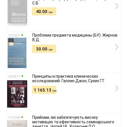
С.В.
40.00
грн
Проблема предмета медицины (БУ). Жирнов
036407
В.Д.
30.00
грн
Принципы и практика клинических
004811
исследований. Галлин Джон, Сухих Г.Т.
1 165.13
грн
Прийоми, які забезпечують високу
013940
мотивацію та ефективність семінарського
заняття.. Чопей І.В., Колесник П.О.