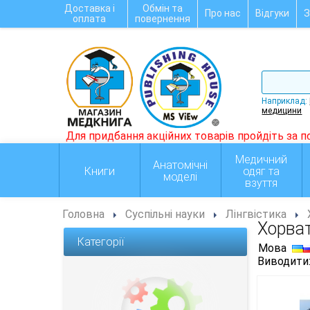
Доставка і
Обмін та
Про нас
Відгуки
З
оплата
повернення
Наприклад:
медицини
Для придбання акційних товарів пройдіть за п
Медичний
Анатомічні
Книги
одяг та
моделі
взуття
Головна
Суспільні науки
Лінгвістика
Хорва
Категорії
Мова
Виводити