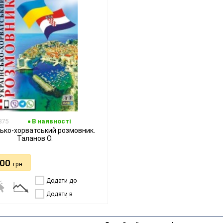
875
В наявності
сько-хорватський розмовник.
Таланов О.
.00
грн
Додати до
порівняння
Додати в
бажання