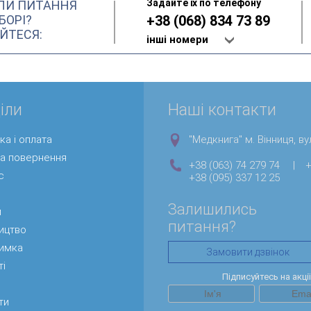
Задайте їх по телефону
ЛИ ПИТАННЯ
БОРІ?
+38 (068) 834 73 89
ЙТЕСЯ:
інші номери
іли
Наші контакти
ка і оплата
"Медкнига" м. Вінниця, вул
та повернення
+38 (063) 74 279 74
|
+
с
+38 (095) 337 12 25
Залишились
и
питання?
ицтво
римка
Замовити дзвінок
ті
Підписуйтесь на акці
ти