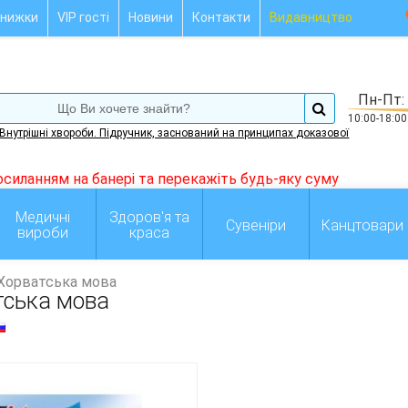
нижки
VIP гості
Новини
Контакти
Видавництво
Пн-Пт:
10:00-18:00
Внутрішні хвороби. Підручник, заснований на принципах доказової
осиланням на банері та перекажіть будь-яку суму
Медичні
Здоров'я та
Сувеніри
Канцтовари
вироби
краса
Хорватська мова
тська мова
: