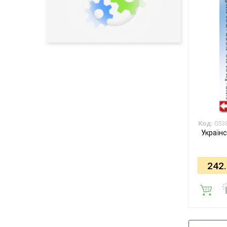
Код:
053
Україн
242