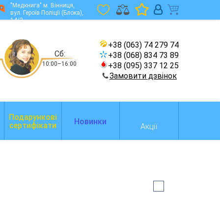
"Медкнига" м. Вінниця,
вул. Героїв Поліції (Блока),
14/2
+38 (063) 74 279 74
Сб:
+38 (068) 834 73 89
10:00–16:00
+38 (095) 337 12 25
Замовити дзвінок
Подарункові
Новинки
сертифікати
Акції