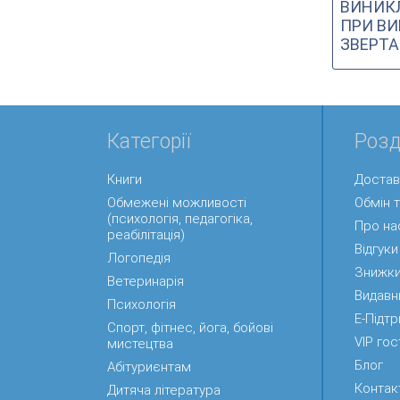
ВИНИК
ПРИ ВИ
ЗВЕРТА
Категорії
Розд
Книги
Достав
Обмежені можливості
Обмін 
(психологія, педагогіка,
Про на
реабілітація)
Відгуки
Логопедія
Знижк
Ветеринарія
Видавн
Психологія
Е-Підт
Спорт, фітнес, йога, бойові
VIP гос
мистецтва
Блог
Абітуриєнтам
Контак
Дитяча література