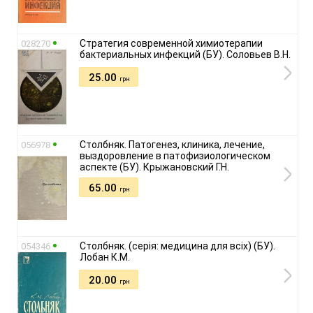
Стратегия современной химиотерапии
028270
бактериальных инфекций (БУ). Соловьев В.Н.
25.00
грн
Столбняк. Патогенез, клиника, лечение,
056978
выздоровление в патофизиологическом
аспекте (БУ). Крыжановский Г.Н.
65.00
грн
Столбняк. (серія: медицина для всіх) (БУ).
054346
Лобан К.М.
20.00
грн