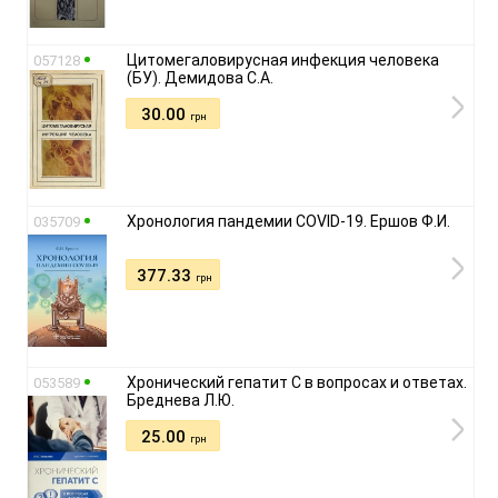
Цитомегаловирусная инфекция человека
057128
(БУ). Демидова С.А.
30.00
грн
Хронология пандемии COVID-19. Ершов Ф.И.
035709
377.33
грн
Хронический гепатит С в вопросах и ответах.
053589
Бреднева Л.Ю.
25.00
грн