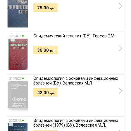
75.00
грн
Эпидемический гепатит (БУ). Тареев Е.М.
005487
30.00
грн
Эпидемиология с основами инфекционных
017903
болезней (БУ). Воловская М.Л.
42.00
грн
Эпидемиология с основами инфекционных
020525
болезней (1979) (БУ). Воловская М.Л.