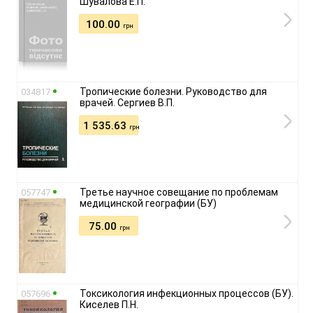
Шувалова Е.П.
100.00
грн
Тропические болезни. Руководство для
034817
врачей. Сергиев В.П.
1 535.63
грн
Третье научное совещание по проблемам
057747
медицинской географии (БУ)
75.00
грн
Токсикология инфекционных процессов (БУ).
057696
Киселев П.Н.