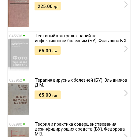
225.00
грн
Тестовый контроль знаний по
045606
инфекционным болезням (БУ). Фазылова В.Х.
65.00
грн
Терапия вирусных болезней (БУ). Злыдников
023962
Д.М.
65.00
грн
Теория и практика совершенствования
002990
дезинфицирующих средств (БУ). Федорова
М.В.