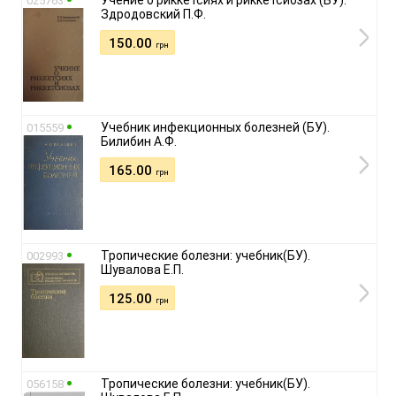
025763
Здродовский П.Ф.
150.00
грн
Учебник инфекционных болезней (БУ).
015559
Билибин А.Ф.
165.00
грн
Тропические болезни: учебник(БУ).
002993
Шувалова Е.П.
125.00
грн
Тропические болезни: учебник(БУ).
056158