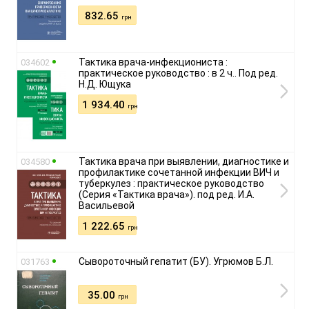
832.65
грн
Тактика врача-инфекциониста :
034602
практическое руководство : в 2 ч.. Под ред.
Н.Д. Ющука
1 934.40
грн
Тактика врача при выявлении, диагностике и
034580
профилактике сочетанной инфекции ВИЧ и
туберкулез : практическое руководство
(Серия «Тактика врача»). под ред. И.А.
Васильевой
1 222.65
грн
Сывороточный гепатит (БУ). Угрюмов Б.Л.
031763
35.00
грн