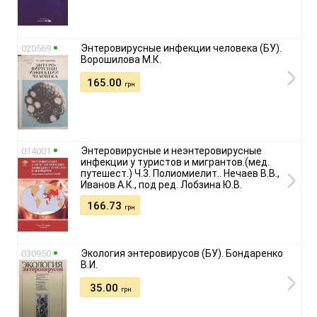
Энтеровирусные инфекции человека (БУ).
020569
Ворошилова М.К.
165.00
грн
Энтеровирусные и неэнтеровирусные
014001
инфекции у туристов и мигрантов.(мед.
путешест.) Ч.3. Полиомиелит.. Нечаев В.В.,
Иванов А.К., под ред. Лобзина Ю.В.
166.73
грн
Экология энтеровирусов (БУ). Бондаренко
030950
В.И.
35.00
грн