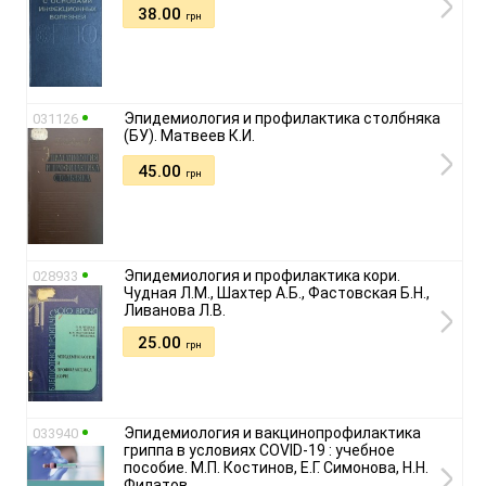
38.00
грн
Эпидемиология и профилактика столбняка
031126
(БУ). Матвеев К.И.
45.00
грн
Эпидемиология и профилактика кори.
028933
Чудная Л.М., Шахтер А.Б., Фастовская Б.Н.,
Ливанова Л.В.
25.00
грн
Эпидемиология и вакцинопрофилактика
033940
гриппа в условиях COVID-19 : учебное
пособие. М.П. Костинов, Е.Г. Симонова, Н.Н.
Филатов