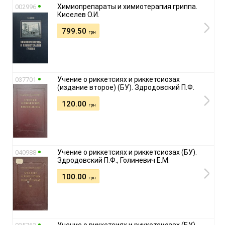
Химиопрепараты и химиотерапия гриппа.
002996
Киселев О.И.
799.50
грн
Учение о риккетсиях и риккетсиозах
037701
(издание второе) (БУ). Здродовский П.Ф.
120.00
грн
Учение о риккетсиях и риккетсиозах (БУ).
040988
Здродовский П.Ф., Голиневич Е.М.
100.00
грн
Учение о риккетсиях и риккетсиозах (БУ).