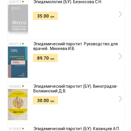
Эпидемология (БУ). Безносова С.Н.
028727
35.00
грн
Эпидемический паротит. Руководство для
003014
врачей.. Михеева И.В.
89.70
грн
Эпидемический паротит (БУ). Виноградов-
030892
Волжинский Д.В.
30.00
грн
Эпидемический паротит (БУ). Казанцев А.П.
015665