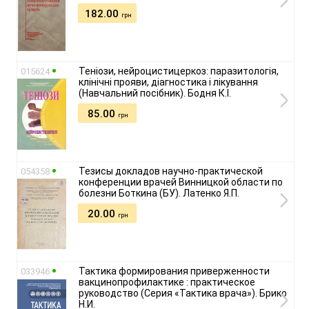
182.00
грн
Теніози, нейроцистицеркоз: паразитологія,
015624
клінічні прояви, діагностика і лікування
(Навчальний посібник). Бодня К.І.
85.00
грн
Тезисы докладов научно-практической
054358
конференции врачей Винницкой области по
болезни Боткина (БУ). Латенко Я.П.
20.00
грн
Тактика формирования приверженности
033946
вакцинопрофилактике : практическое
руководство (Серия «Тактика врача»). Брико
Н.И.