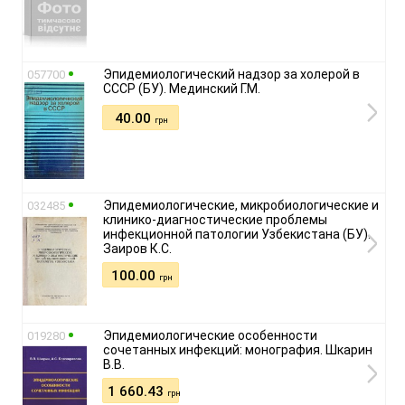
Эпидемиологический надзор за холерой в
057700
СССР (БУ). Мединский Г.М.
40.00
грн
Эпидемиологические, микробиологические и
032485
клинико-диагностические проблемы
инфекционной патологии Узбекистана (БУ).
Заиров К.С.
100.00
грн
Эпидемиологические особенности
019280
сочетанных инфекций: монография. Шкарин
В.В.
1 660.43
грн