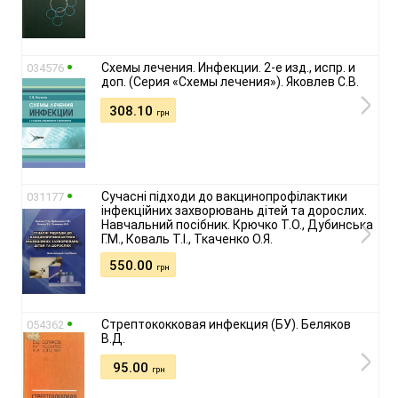
Схемы лечения. Инфекции. 2-е изд., испр. и
034576
доп. (Серия «Схемы лечения»). Яковлев С.В.
308.10
грн
Сучасні підходи до вакцинопрофілактики
031177
інфекційних захворювань дітей та дорослих.
Навчальний посібник. Крючко Т.О., Дубинська
Г.М., Коваль Т.І., Ткаченко О.Я.
550.00
грн
Стрептококковая инфекция (БУ). Беляков
054362
В.Д.
95.00
грн