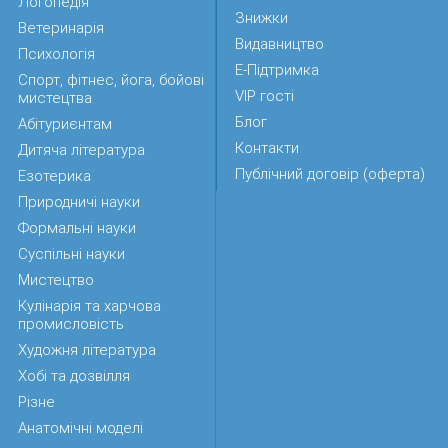
Логопедія
Знижки
Ветеринарія
Видавництво
Психологія
Е-Підтримка
Спорт, фітнес, йога, бойові
VIP гості
мистецтва
Блог
Абітуриєнтам
Контакти
Дитяча література
Публічний договір (оферта)
Езотерика
Природничі науки
Формальні науки
Суспільні науки
Мистецтво
Кулінарія та харчова
промисловість
Художня література
Хобі та дозвілля
Різне
Анатомічні моделі