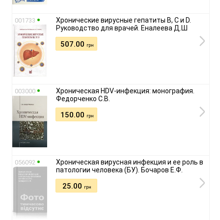
Хронические вирусные гепатиты B, C и D.
001733
Руководство для врачей. Еналеева Д.Ш
507.00
грн
Хроническая НDV-инфекция: монография.
003000
Федорченко С.В.
150.00
грн
Хроническая вирусная инфекция и ее роль в
056092
патологии человека (БУ). Бочаров Е.Ф.
25.00
грн