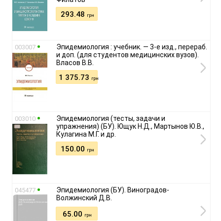
293.48
грн
Эпидемиология : учебник. — 3-е изд., перераб.
003007
и доп. (для студентов медицинских вузов).
Власов В.В.
1 375.73
грн
Эпидемиология (тесты, задачи и
003010
упражнения) (БУ). Ющук Н.Д., Мартынов Ю.В.,
Кулагина М.Г. и др.
150.00
грн
Эпидемиология (БУ). Виноградов-
045477
Волжинский Д.В.
65.00
грн