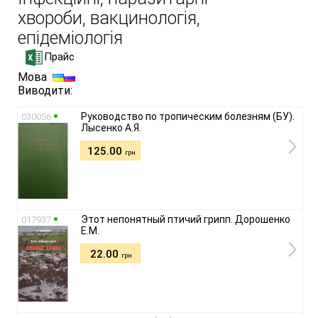
хвороби, вакцинологія,
епідеміологія
Прайс
Мова
Виводити:
Руководство по тропическим болезням (БУ).
030056
Лысенко А.Я.
125.00
грн
Этот непонятный птичий грипп. Дорошенко
017937
Е.М.
22.00
грн