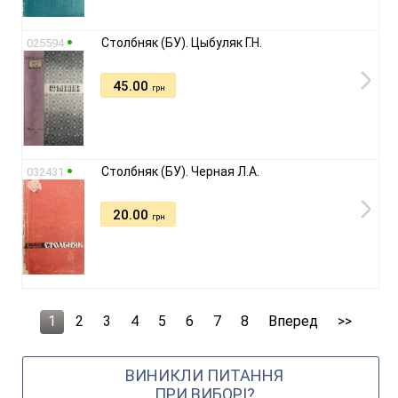
Столбняк (БУ). Цыбуляк Г.Н.
025594
45.00
грн
Столбняк (БУ). Черная Л.А.
032431
20.00
грн
1
2
3
4
5
6
7
8
Вперед
>>
ВИНИКЛИ ПИТАННЯ
ПРИ ВИБОРІ?