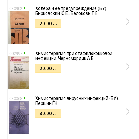
Холера и ее предупреждение (БУ).
030902
Бирковский Ю.Е., Белоковь Т.Е.
20.00
грн
Химиотерапия при стафилококковой
002997
инфекции. Черномордик А.Б.
20.00
грн
Химиотерапия вирусных инфекций (БУ).
030068
Першин Г.Н.
30.00
грн