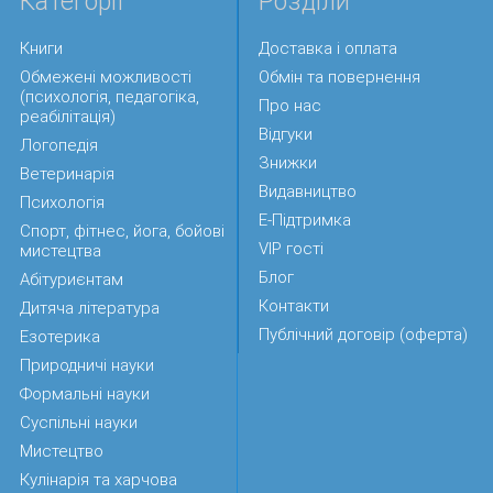
Категорії
Розділи
Книги
Доставка і оплата
Обмежені можливості
Обмін та повернення
(психологія, педагогіка,
Про нас
реабілітація)
Відгуки
Логопедія
Знижки
Ветеринарія
Видавництво
Психологія
Е-Підтримка
Спорт, фітнес, йога, бойові
VIP гості
мистецтва
Блог
Абітуриєнтам
Контакти
Дитяча література
Публічний договір (оферта)
Езотерика
Природничі науки
Формальні науки
Суспільні науки
Мистецтво
Кулінарія та харчова