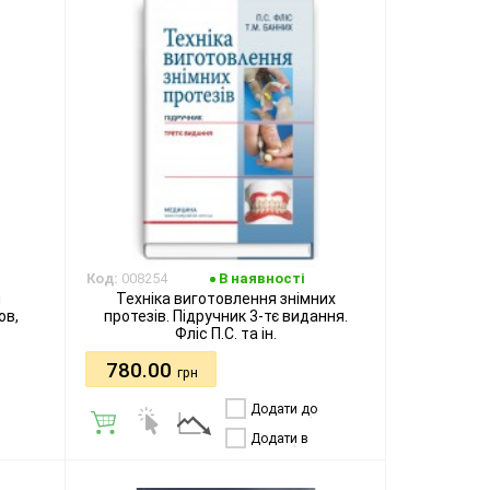
Код:
008254
В наявності
я
Техніка виготовлення знімних
ов,
протезів. Підручник 3-тє видання.
Фліс П.С. та ін.
780.00
грн
Додати до
порівняння
Додати в
бажання