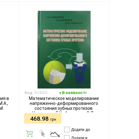
бажання
Код:
014023
В наявності
ия в
Математическое моделирование
.А.,
напряженно-деформированного
М.
состояния зубных протезов.
Чумаченко Е.Н., Арутюнов С.Д.,
468.98
Лебеденко И.Ю.
грн
Додати до
порівняння
Додати в