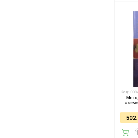
Код:
008
Мето
съёмн
502