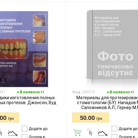
бажання
бажання
431
В наявності
Код:
045572
В наявності
дики изготовления полных
Материалы для протезирован
ых протезов. Джонсон, Вуд
стоматологии (БУ). Нападов М
Сапожников А.Л., Гернер М.
.00
50.00
грн
грн
Додати до
Додати до
порівняння
порівняння
Додати в
Додати в