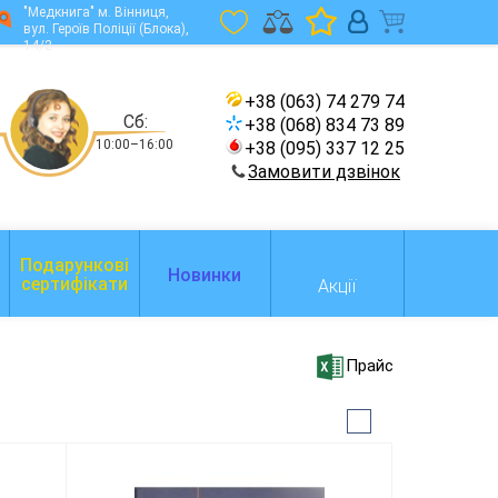
"Медкнига" м. Вінниця,
вул. Героїв Поліції (Блока),
14/2
+38 (063) 74 279 74
Сб:
+38 (068) 834 73 89
10:00–16:00
+38 (095) 337 12 25
Замовити дзвінок
Подарункові
Новинки
сертифікати
Акції
Прайс