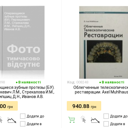
098
В наявності
Код:
008248
В наявності
щиеся зубные протезы (БУ).
Облегченные телескопичес
евич Л.М., Стрекалова И.М.,
реставрации. Axel Muhlhau
ипшиц Д.Н., Иванов А.В.
.00
940.88
грн
грн
Додати до
Додати до
порівняння
порівняння
Додати в
Додати в