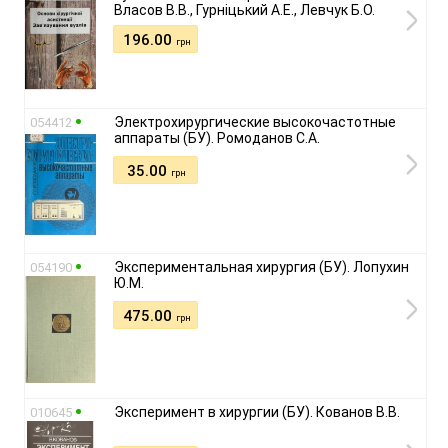
Власов В.В., Гурніцький А.Е., Левчук Б.О.
196.00
грн
Электрохирургические высокочастотные
054412
аппараты (БУ). Ромоданов С.А.
35.00
грн
Экспериментальная хирургия (БУ). Лопухин
054190
Ю.М.
475.00
грн
Эксперимент в хирургии (БУ). Кованов В.В.
010645