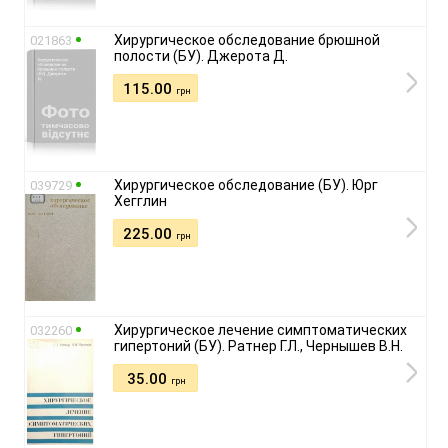
Хирургическое обследование брюшной
021863
полости (БУ). Джерота Д.
115.00
грн
Хирургическое обследование (БУ). Юрг
039729
Хегглин
225.00
грн
Хирургическое лечение симптоматических
032260
гипертоний (БУ). Ратнер Г.Л., Чернышев В.Н.
35.00
грн