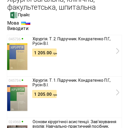
факультетська, шпитальна
Прайс
Мова
Виводити:
Хірургія. Т. 2. Підручник. Кондратенко П.Г.,
045736
Русін В.І.
1 205.00
грн
Хірургія. Т. 1. Підручник. Кондратенко П.Г.,
045734
Русін В.І.
1 205.00
грн
Основи хірургічної асистенції. Зав'язування
024968
вузлів: Навчально-практичний посібник.