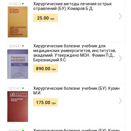
Хирургические методы лечения острых
010613
отравлений (БУ). Комаров Б.Д.
25.00
грн
Хирургические болезни: учебник для
020447
медицинских университетов, институтов,
академий. Утверждено МОН.. Фомин П.Д.,
Березницкий Я.С.
890.00
грн
Хирургические болезни: учебник (БУ). Кузин
025161
М.И.
175.00
грн
Хирургические болезни: учебник (БУ). Кузин
025367