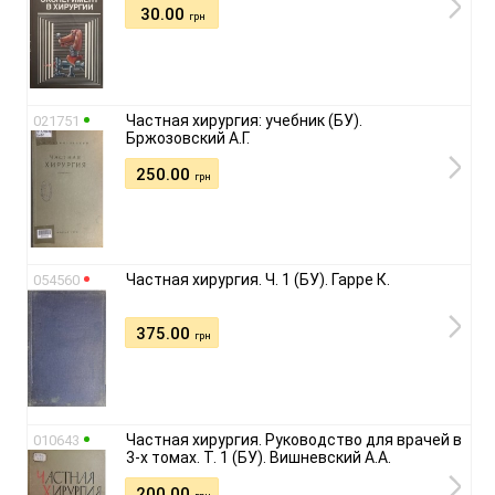
30.00
грн
Частная хирургия: учебник (БУ).
021751
Бржозовский А.Г.
250.00
грн
Частная хирургия. Ч. 1 (БУ). Гарре К.
054560
375.00
грн
Частная хирургия. Руководство для врачей в
010643
3-х томах. Т. 1 (БУ). Вишневский А.А.
200.00