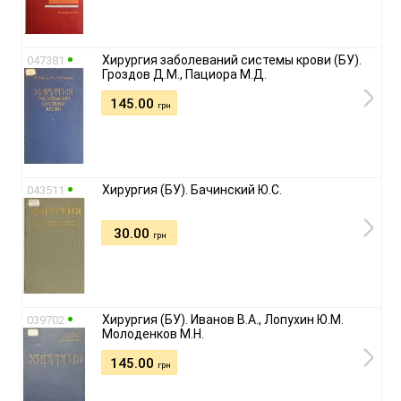
Хирургия заболеваний системы крови (БУ).
047381
Гроздов Д.М., Пациора М.Д.
145.00
грн
Хирургия (БУ). Бачинский Ю.С.
043511
30.00
грн
Хирургия (БУ). Иванов В.А., Лопухин Ю.М.
039702
Молоденков М.Н.
145.00
грн