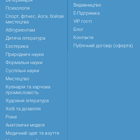
Видавництво
Психологія
Е-Підтримка
Спорт, фітнес, йога, бойові
VIP гості
мистецтва
Блог
Абітуриєнтам
Контакти
Дитяча література
Публічний договір (оферта)
Езотерика
Природничі науки
Формальні науки
Суспільні науки
Мистецтво
Кулінарія та харчова
промисловість
Художня література
Хобі та дозвілля
Різне
Анатомічні моделі
Медичний одяг та взуття