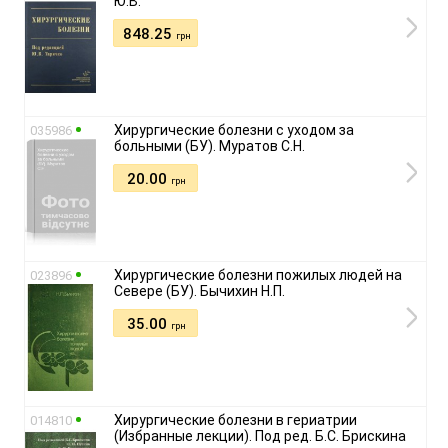
Ю.В.
848.25
грн
Хирургические болезни с уходом за
035986
больными (БУ). Муратов С.Н.
20.00
грн
Хирургические болезни пожилых людей на
023896
Севере (БУ). Бычихин Н.П.
35.00
грн
Хирургические болезни в гериатрии
014810
(Избранные лекции). Под ред. Б.С. Брискина