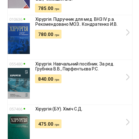
785.00
грн
Хірургія. Підручник для мед. ВНЗ ІV р.а.
010636
Рекомендовано МОЗ.. Кондратенко И.В.
780.00
грн
Хірургія. Навчальний посібник. За ред.
055480
Грубніка В.В., Парфентьєва Р.С.
840.00
грн
Хірургія (БУ). Хіміч С.Д.
057466
475.00
грн