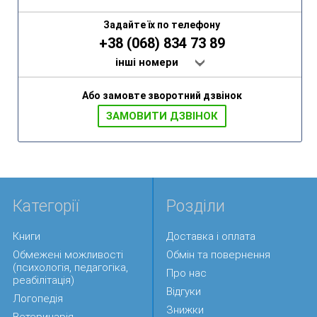
Задайте їх по телефону
+38 (068) 834 73 89
інші номери
Або замовте зворотний дзвінок
ЗАМОВИТИ ДЗВIНОК
Категорії
Розділи
Книги
Доставка і оплата
Обмежені можливості
Обмін та повернення
(психологія, педагогіка,
Про нас
реабілітація)
Відгуки
Логопедія
Знижки
Ветеринарія