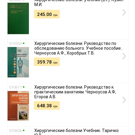
М.И.
245.00
грн
Хирургические болезни. Руководство по
015954
обследованию больного. Учебное пособие..
Черноусов А.Ф., Хоробрых Т.В.
359.78
грн
Хирургические болезни. Руководство к
010611
практическим занятиям. Черноусов А.Ф,
Егоров А.В.
648.38
грн
Хирургические болезни Учебник. Таричко
010606