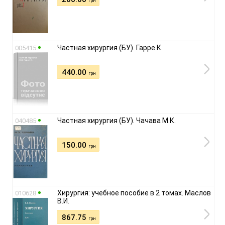
грн
Частная хирургия (БУ). Гарре К.
005415
440.00
грн
Частная хирургия (БУ). Чачава М.К.
040485
150.00
грн
Хирургия: учебное пособие в 2 томах. Маслов
010628
В.И.
867.75
грн