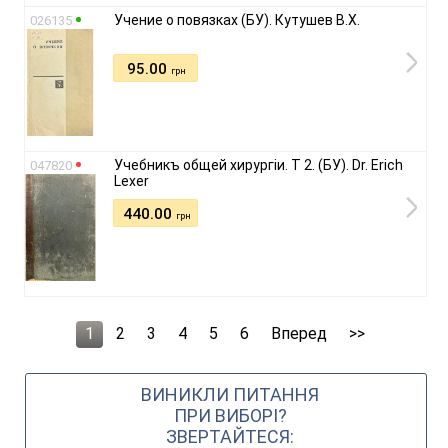
Учение о повязках (БУ). Кутушев В.Х.
026135
95.00
грн
Учебникъ общей хирургіи. Т 2. (БУ). Dr. Erich
047820
Lexer
440.00
грн
1
2
3
4
5
6
Вперед
>>
ВИНИКЛИ ПИТАННЯ
ПРИ ВИБОРІ?
ЗВЕРТАЙТЕСЯ: