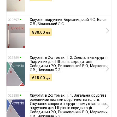
Хірургія: підручник. Березницький Я.С., Білов
029597
О.В., Білянський Л.С.
830.00
грн
Хірургія: в 2-х томах. Т. 2. Спеціальна хірургія.
022889
Підручник для І-ІІІ рівнів акредитації.
Сабадишин Р.О., Рижковський В.О., Маркович
О.В., Чижишин Б.З.
615.00
грн
Хірургія: в 2-х томах. Т. 1. Загальна хірургія з
022888
основними видами хірургічної патології.
Лікування хворого в хірургічному стаціонарі:
підручник для І-ІІІ рівнів акредитації.
Сабадишин Р.О., Рижковський В.О., Маркович
О.В., Чижишин Б.З.