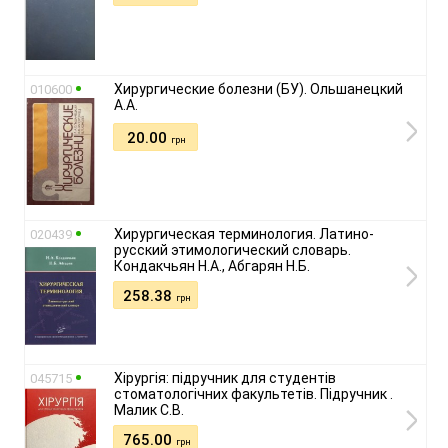
Хирургические болезни (БУ). Ольшанецкий
010600
А.А.
20.00
грн
Хирургическая терминология. Латино-
020439
русский этимологический словарь.
Кондакчьян Н.А., Абгарян Н.Б.
258.38
грн
Хірургія: підручник для студентів
045715
стоматологічних факультетів. Підручник .
Малик С.В.
765.00
грн