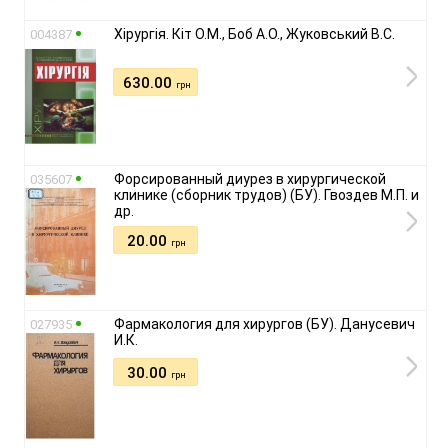
Хірургія. Кіт О.М., Боб А.О., Жуковський В.С.
004387
630.00
грн
Форсированный диурез в хирургической
035607
клинике (сборник трудов) (БУ). Гвоздев М.П. и
др.
20.00
грн
Фармакология для хирургов (БУ). Данусевич
027935
И.К.
30.00
грн