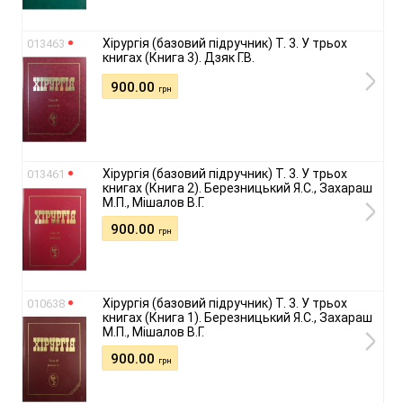
Хірургія (базовий підручник) Т. 3. У трьох
013463
книгах (Книга 3). Дзяк Г.В.
900.00
грн
Хірургія (базовий підручник) Т. 3. У трьох
013461
книгах (Книга 2). Березницький Я.С., Захараш
М.П., Мішалов В.Г.
900.00
грн
Хірургія (базовий підручник) Т. 3. У трьох
010638
книгах (Книга 1). Березницький Я.С., Захараш
М.П., Мішалов В.Г.
900.00
грн