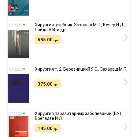
Хирургия: учебник. Захараш М.П., Кучер Н.Д.,
010630
Пойда А.И. и др.
585.00
грн
Хирургия т. 2. Березницкий Я.С., Захараш М.П.
010627
375.00
грн
Хирургия паразитарных заболеваний (БУ).
024333
Брегадзе И.Л.
145.00
грн