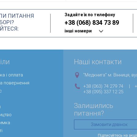
бажання
бажання
Задайте їх по телефону
ЛИ ПИТАННЯ
БОРІ?
+38 (068) 834 73 89
ЙТЕСЯ:
інші номери
іли
Наші контакти
ка і оплата
"Медкнига" м. Вінниця, вул
та повернення
+38 (063) 74 279 74
|
+
с
+38 (095) 337 12 25
Залишились
и
питання?
ицтво
римка
Замовити дзвінок
ті
Підписуйтесь на акці