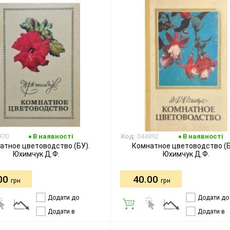
970
В наявності
Код:
044892
В наявності
атное цветоводство (БУ).
Комнатное цветоводство (Б
Юхимчук Д.Ф.
Юхимчук Д.Ф.
00
40.00
грн
грн
Додати до
Додати до
порівняння
порівняння
Додати в
Додати в
бажання
бажання