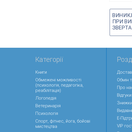
ВИНИК
ПРИ ВИ
ЗВЕРТА
Категорії
Розд
Книги
Достав
Обмежені можливості
Обмін 
(психологія, педагогіка,
Про на
реабілітація)
Відгуки
Логопедія
Знижк
Ветеринарія
Видавн
Психологія
Е-Підт
Спорт, фітнес, йога, бойові
VIP гос
мистецтва