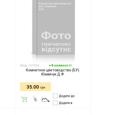
Код:
029584
В наявності
Комнатное цветоводство (БУ).
Юхимчук Д.Ф.
35.00
грн
Додати до
порівняння
Додати в
бажання