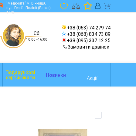
"Медкнига" м. Вінниця,
вул. Героїв Поліції (Блока),
14/2
+38 (063) 74 279 74
Сб:
+38 (068) 834 73 89
10:00–16:00
+38 (095) 337 12 25
Замовити дзвінок
Подарункові
Новинки
сертифікати
Акції