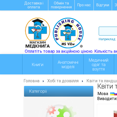
Доставка і
Обмін та
Про нас
Відгуки
З
оплата
повернення
Наприклад:
Медичний
Анатомічні
Книги
одяг та
моделі
взуття
Головна
Хобі та дозвілля
Квіти та ланд
Квіти
Категорії
Мова
Виводити