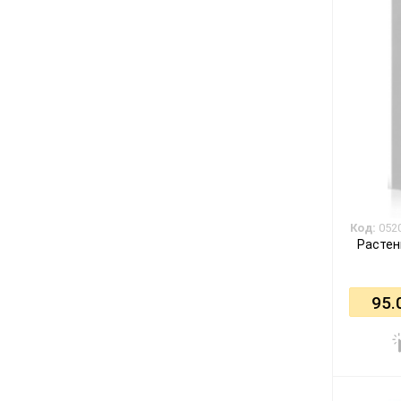
Код:
052
Растен
95.