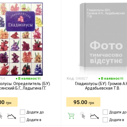
764
В наявності
Код:
046827
В наявності
олусы. Определитель (БУ).
Гладиолусы (БУ). Громов А.Н
янский Б.Г., Ладыгина Г.Г.
Ардабьевская Т.В.
00
95.00
грн
грн
Додати до
Додати до
порівняння
порівняння
Додати в
Додати в
бажання
бажання