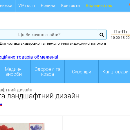
нижки
VIP гості
Новини
Контакти
Видавництво
Пн-Пт:
10:00-18:00
Діагностика акушерської та гінекологічної ендокринної патології
Медичні
Здоров'я та
Сувеніри
Канцтовари
вироби
краса
шафтний дизайн
 та ландшафтний дизайн
: