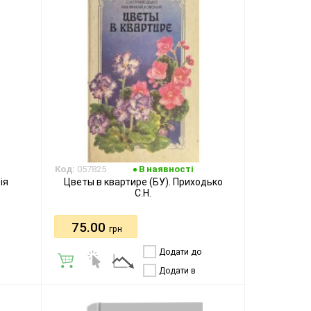
Код:
057825
В наявності
ія
Цветы в квартире (БУ). Приходько
С.Н.
75.00
грн
Додати до
порівняння
Додати в
бажання