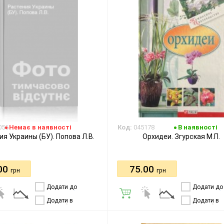
056
Немає в наявності
Код:
045178
В наявності
ия Украины (БУ). Попова Л.В.
Орхидеи. Згурская М.П.
00
75.00
грн
грн
Додати до
Додати до
порівняння
порівняння
Додати в
Додати в
бажання
бажання