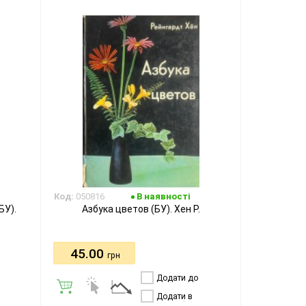
Код:
050816
В наявності
БУ).
Азбука цветов (БУ). Хен Р.
45.00
грн
Додати до
порівняння
Додати в