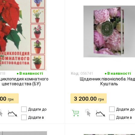
818
В наявності
Код:
056741
В наявності
циклопедия комнатного
Щоденник півонієлюба. Над
цветоводства (БУ)
Кушталь
.00
3 200.00
грн
грн
Додати до
Додати до
порівняння
порівняння
Додати в
Додати в
бажання
бажання