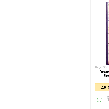
Код:
046
Глади
Лис
45.