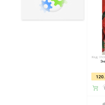
Код:
050
Эн
120