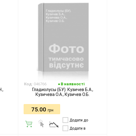
Код:
046766
В наявності
.,
Гладиолусы (БУ). Кузичев Б.А.,
Кузичева О.А., Кузичев О.Б.
75.00
грн
Додати до
порівняння
Додати в
бажання