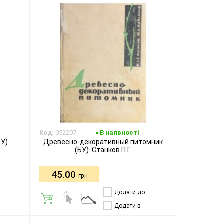
Код:
052207
В наявності
У).
Древесно-декоративный питомник
(БУ). Станков П.Г.
45.00
грн
Додати до
порівняння
Додати в
бажання