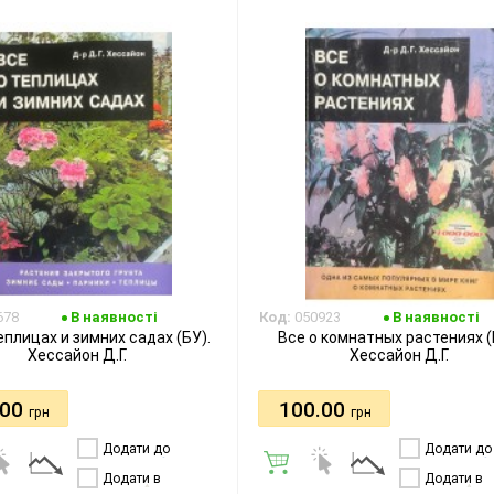
678
В наявності
Код:
050923
В наявності
еплицах и зимних садах (БУ).
Все о комнатных растениях (
Хессайон Д.Г.
Хессайон Д.Г.
.00
100.00
грн
грн
Додати до
Додати до
порівняння
порівняння
Додати в
Додати в