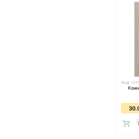
Код:
039
Комн
30.