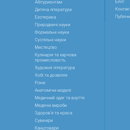
Блог
Абітуриєнтам
Контак
Дитяча література
Публічн
Езотерика
Природничі науки
Формальні науки
Суспільні науки
Мистецтво
Кулінарія та харчова
промисловість
Художня література
Хобі та дозвілля
Різне
Анатомічні моделі
Медичний одяг та взуття
Медичні вироби
Здоров'я та краса
Сувеніри
Канцтовари