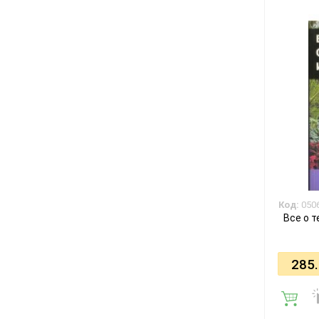
Код:
050
Все о т
285