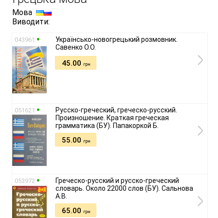
Мова
Виводити:
Українсько-новогрецький розмовник.
043961
Савенко О.О.
45.00
грн
Русско-греческий, греческо-русский.
051621
Произношение. Краткая греческая
грамматика (БУ). Папакоркой Б.
55.00
грн
Греческо-русский и русско-греческий
053972
словарь. Около 22000 слов (БУ). Сальнова
А.В.
65.00
грн