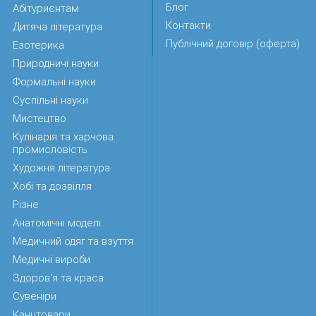
Блог
Абітуриєнтам
Контакти
Дитяча література
Публічний договір (оферта)
Езотерика
Природничі науки
Формальні науки
Суспільні науки
Мистецтво
Кулінарія та харчова
промисловість
Художня література
Хобі та дозвілля
Різне
Анатомічні моделі
Медичний одяг та взуття
Медичні вироби
Здоров'я та краса
Сувеніри
Канцтовари