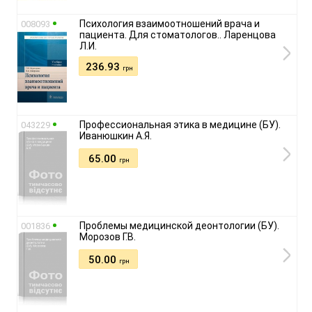
Психология взаимоотношений врача и
008093
пациента. Для стоматологов.. Ларенцова
Л.И.
236.93
грн
Профессиональная этика в медицине (БУ).
043229
Иванюшкин А.Я.
65.00
грн
Проблемы медицинской деонтологии (БУ).
001836
Морозов Г.В.
50.00
грн