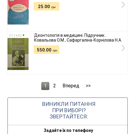
25.00
грн
Деонтологія в медицині. Підручник .
011443
Ковальова О.М , Сафаргаліна-Корнілова Н.А.
550.00
грн
1
2
Вперед
>>
ВИНИКЛИ ПИТАННЯ
ПРИ ВИБОРІ?
ЗВЕРТАЙТЕСЯ:
Задайте їх по телефону