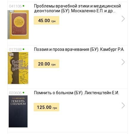
Проблемы врачебной этики и медицинской
041106
деонтологии (БУ). Москаленко Е.П. и др...
45.00
грн
Поэзия и проза врачевания (БУ). Камбург Р.А.
017388
20.00
грн
Помнить о больном (БУ). Лихтенштейн Е.И.
020606
125.00
грн