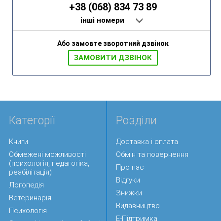
+38 (068) 834 73 89
інші номери
Або замовте зворотний дзвінок
ЗАМОВИТИ ДЗВIНОК
Категорії
Розділи
Книги
Доставка і оплата
Обмежені можливості
Обмін та повернення
(психологія, педагогіка,
Про нас
реабілітація)
Відгуки
Логопедія
Знижки
Ветеринарія
Видавництво
Психологія
Е-Підтримка