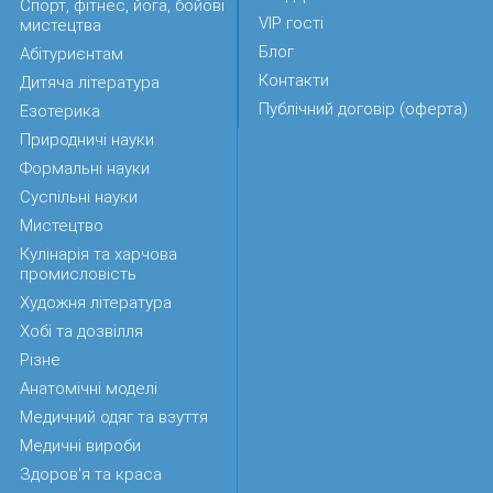
Спорт, фітнес, йога, бойові
VIP гості
мистецтва
Блог
Абітуриєнтам
Контакти
Дитяча література
Публічний договір (оферта)
Езотерика
Природничі науки
Формальні науки
Суспільні науки
Мистецтво
Кулінарія та харчова
промисловість
Художня література
Хобі та дозвілля
Різне
Анатомічні моделі
Медичний одяг та взуття
Медичні вироби
Здоров'я та краса