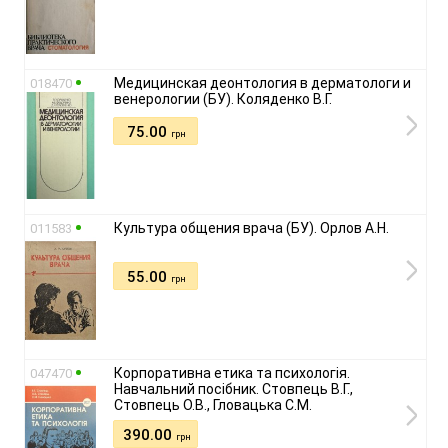
Медицинская деонтология в дерматологи и
018470
венерологии (БУ). Коляденко В.Г.
75.00
грн
Культура общения врача (БУ). Орлов А.Н.
011583
55.00
грн
Корпоративна етика та психологія.
047470
Навчальний посібник. Стовпець В.Г.,
Стовпець О.В., Гловацька С.М.
390.00
грн