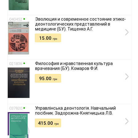
Эволюция и современное состояние этико-
040452
деонтологических представлений в
медицине (БУ). Тищенко А.Г.
15.00
грн
Философия и нравственная культура
021836
врачевания (БУ). Комаров Ф.И.
95.00
грн
Управлінська деонтологія. Навчальний
037820
посібник. Задорожна-Княгницька Л.В.
415.00
грн