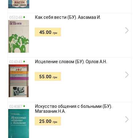
Как себя вести (БУ). Аасамаа И.
053248
45.00
грн
Исцеление словом (БУ). Орлов А.Н.
024343
55.00
грн
Искусство общения с больными (БУ).
024087
Магазаник Н.А.
25.00
грн