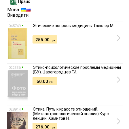
Прайс
Мова
Виводити:
Этические вопросы медицины. Глеклер М.
045749
255.00
грн
Этико-психологические проблемы медицины
022336
(БУ). Царегородцев Г.И.
50.00
грн
Этика. Путь к красоте отношений.
028914
(Метаантропологический анализ) Курс
лекций. Хамитов Н.
276.00
грн