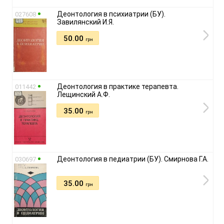
Деонтология в психиатрии (БУ).
027608
Завилянский И.Я.
50.00
грн
Деонтология в практике терапевта.
011442
Лещинский А.Ф.
35.00
грн
Деонтология в педиатрии (БУ). Смирнова Г.А.
030697
35.00
грн