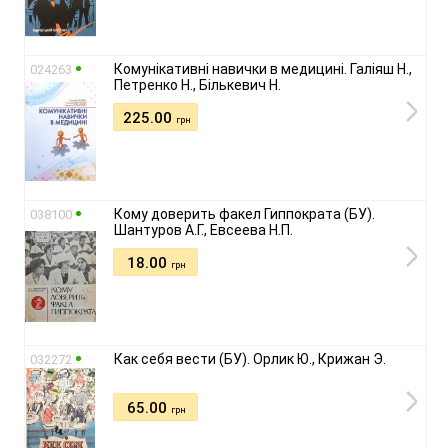
Комунікативні навички в медицині. Галіяш Н.,
024263
Петренко Н., Бількевич Н.
225.00
грн
Кому доверить факел Гиппократа (БУ).
038100
Шантуров А.Г., Евсеева Н.П.
18.00
грн
Как себя вести (БУ). Орлик Ю., Крижан Э.
032272
65.00
грн