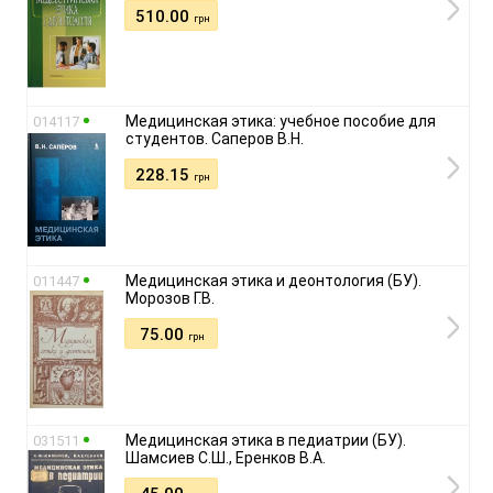
510.00
грн
Медицинская этика: учебное пособие для
014117
студентов. Саперов В.Н.
228.15
грн
Медицинская этика и деонтология (БУ).
011447
Морозов Г.В.
75.00
грн
Медицинская этика в педиатрии (БУ).
031511
Шамсиев С.Ш., Еренков В.А.