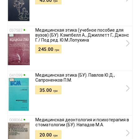
45.00
грн
Медицинская этика (учебное пособие для
037587
вузов) (БУ). Кэмпбелл А., Джиллетт Г., Джонс
Г. / Под ред. Ю.М.Лопухина
245.00
грн
Медицинская этика (БУ). Павлов Ю.Д.,
041099
Сапроненков П.М.
35.00
грн
Медицинская деонтология и психотерапия в
008064
стоматологии (БУ). Нападов М.А.
20.00
грн