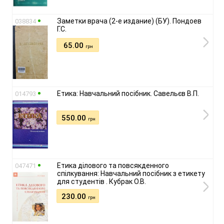
Заметки врача (2-е издание) (БУ). Пондоев
038834
Г.С.
65.00
грн
Етика: Навчальний посібник. Савельєв В.П.
014793
550.00
грн
Етика ділового та повсякденного
047471
спілкування: Навчальний посібник з етикету
для студентів . Кубрак О.В.
230.00
грн