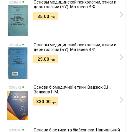
Основы медицинской психологии, этики и
024863
деонтологии (БУ). Матвеев В.Ф.
35.00
грн
Основы медицинской психологии, этики и
051304
деонтологии (БУ). Матвеев В.Ф.
25.00
грн
Основи біомедичної етики. Вадзюк С.Н.,
036572
Волкова Н.М.
330.00
грн
Основи біоетики та біобезпеки: Навчальний
032838