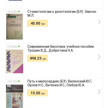
Стоматологам о деонтологии (БУ). Заксон
026285
М.Л.
45.00
грн
Современная биоэтика: учебное пособие.
019286
Трошин В.Д., Добротина Н.А.
498.23
грн
Путь к милосердию (БУ). Виленский Ю.Г.,
041104
Орлов Н.С., Витенко И.С., Глебов Ю.А.
15.00
грн