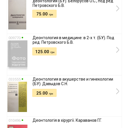
деонтология (БУ). Белорусов О.С., под ред.
Петровского Б.В.
75.00
грн
Деонтология в медицине: в 2-х т. (БУ). Под
009770
ред. Петровского Б.В.
125.00
грн
Деонтология в акушерстве и гинекологии
033555
(БУ). Давыдов С.Н.
25.00
грн
Деонтологія в хірургії. Караванов Г.Г.
010496