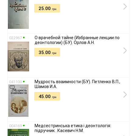
25.00
грн
О врачебной тайне (Избранные лекции по
022967
деонтологии) (БУ). Орлов А.Н.
35.00
грн
Мудрость взаимности (БУ). Петленко В.П.,
041100
Шамов И.А.
45.00
грн
Медсестринська етика і деонтологія:
004169
підручник . Касевич Н.М.