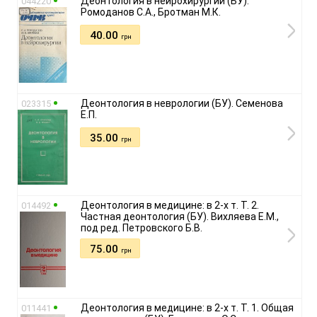
Деонтология в нейрохирургии (БУ).
044220
Ромоданов С.А., Бротман М.К.
40.00
грн
Деонтология в неврологии (БУ). Семенова
023315
Е.П.
35.00
грн
Деонтология в медицине: в 2-х т. Т. 2.
014492
Частная деонтология (БУ). Вихляева Е.М.,
под ред. Петровского Б.В.
75.00
грн
Деонтология в медицине: в 2-х т. Т. 1. Общая
011441