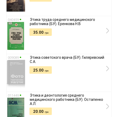
Этика труда среднего медицинского
040459
работника (БУ). Еренкова Н.В
35.00
грн
Этика советского врача (БУ). Гиляревский
009089
С.А.
25.00
грн
Этика и деонтология среднего
011449
медицинского работника (БУ). Остапенко
А.Л.
20.00
грн