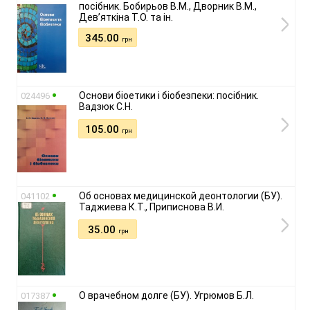
посібник. Бобирьов В.М., Дворник В.М.,
Дев’яткіна Т.О. та ін.
345.00
грн
Основи біоетики і біобезпеки: посібник.
024496
Вадзюк С.Н.
105.00
грн
Об основах медицинской деонтологии (БУ).
041102
Таджиева К.Т., Приписнова В.И.
35.00
грн
О врачебном долге (БУ). Угрюмов Б.Л.
017387