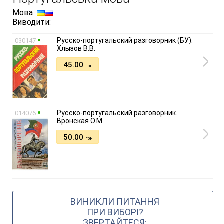
Мова
Виводити:
Русско-португальский разговорник (БУ).
030147
Хлызов В.В.
45.00
грн
Русско-португальский разговорник.
014076
Вронская О.М.
50.00
грн
ВИНИКЛИ ПИТАННЯ
ПРИ ВИБОРІ?
ЗВЕРТАЙТЕСЯ: