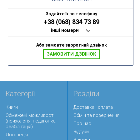
Задайте їх по телефону
+38 (068) 834 73 89
інші номери
Або замовте зворотний дзвінок
ЗАМОВИТИ ДЗВIНОК
Категорії
Розділи
Книги
Доставка і оплата
Обмежені можливості
Обмін та повернення
(психологія, педагогіка,
Про нас
реабілітація)
Відгуки
Логопедія
Знижки