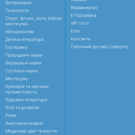
Ветеринарія
Видавництво
Психологія
Е-Підтримка
Спорт, фітнес, йога, бойові
VIP гості
мистецтва
Блог
Абітуриєнтам
Контакти
Дитяча література
Публічний договір (оферта)
Езотерика
Природничі науки
Формальні науки
Суспільні науки
Мистецтво
Кулінарія та харчова
промисловість
Художня література
Хобі та дозвілля
Різне
Анатомічні моделі
Медичний одяг та взуття