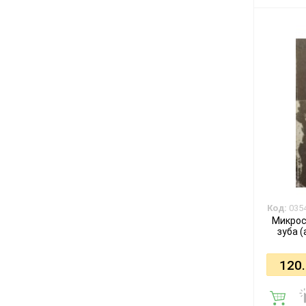
Код:
035
Микрос
зуба (
120