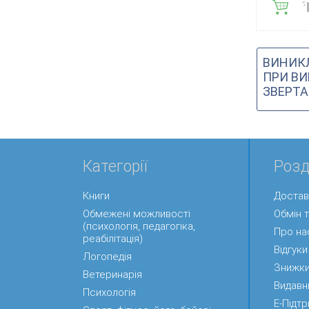
ВИНИК
ПРИ ВИ
ЗВЕРТА
Категорії
Розд
Книги
Достав
Обмежені можливості
Обмін 
(психологія, педагогіка,
Про на
реабілітація)
Відгуки
Логопедія
Знижк
Ветеринарія
Видавн
Психологія
Е-Підт