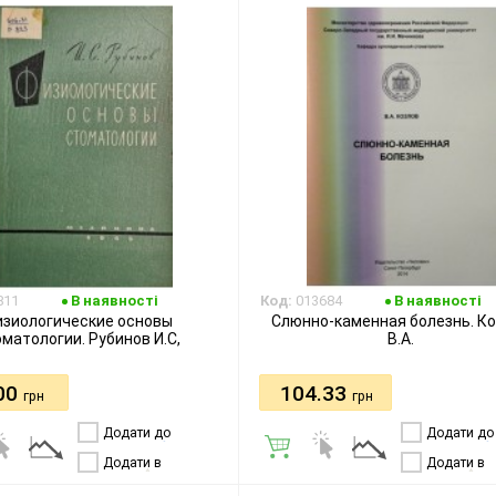
811
В наявності
Код:
013684
В наявності
изиологические основы
Слюнно-каменная болезнь. К
матологии. Рубинов И.С,
В.А.
00
104.33
грн
грн
Додати до
Додати до
порівняння
порівняння
Додати в
Додати в
бажання
бажання