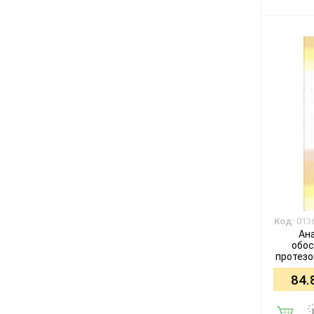
Код:
013
Ан
обос
протезо
84.