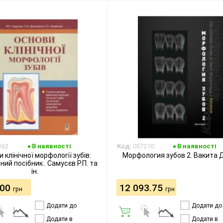
162
В наявності
Код:
057210
В наявності
 клінічної морфології зубів:
Морфология зубов 2. Вакита
ий посібник.. Самусєв Р.П. та
ін.
.00
12 093.75
грн
грн
Додати до
Додати до
порівняння
порівняння
Додати в
Додати в