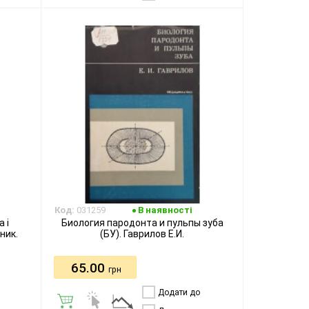
бажання
Код:
031259
В наявності
а і
Биология пародонта и пульпы зуба
ник.
(БУ). Гаврилов Е.И.
65.00
грн
Додати до
порівняння