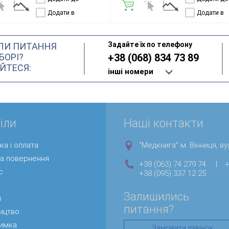
порівняння
порівняння
Додати в
Додати в
бажання
бажання
Задайте їх по телефону
ЛИ ПИТАННЯ
БОРІ?
+38 (068) 834 73 89
ЙТЕСЯ:
інші номери
іли
Наші контакти
ка і оплата
"Медкнига" м. Вінниця, вул
та повернення
+38 (063) 74 279 74
|
+
с
+38 (095) 337 12 25
Залишились
и
питання?
ицтво
римка
Замовити дзвінок