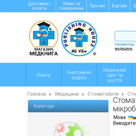
Доставка і
Обмін та
Про нас
Відгуки
З
оплата
повернення
Наприклад:
медицини
Медичний
Анатомічні
Книги
одяг та
моделі
взуття
Головна
Медицина
Стоматологія
Стом
Стомат
Категорії
мікроб
Мова
Виводити