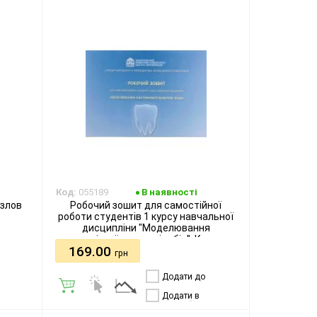
Код:
055189
В наявності
озлов
Робочий зошит для самостійної
роботи студентів 1 курсу навчальної
дисципліни "Моделювання
анатомічної поверхні зубів". Костюк
169.00
Т.М., Бурлаков П.О., Трохимець Ю.В.
грн
Додати до
порівняння
Додати в
бажання