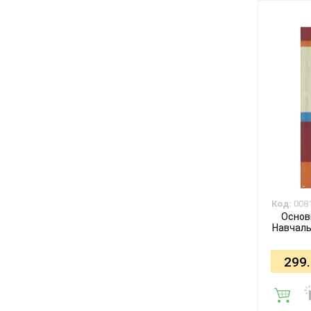
Код:
008
Основи
Навчальн
299