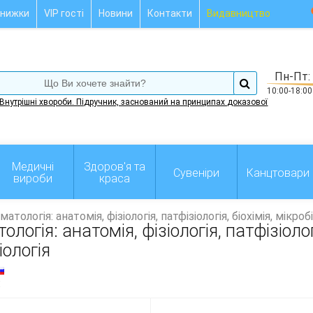
нижки
VIP гості
Новини
Контакти
Видавництво
Пн-Пт:
10:00-18:00
Внутрішні хвороби. Підручник, заснований на принципах доказової
Медичні
Здоров'я та
Сувеніри
Канцтовари
вироби
краса
атологія: анатомія, фізіологія, патфізіологія, біохімія, мікроб
ологія: анатомія, фізіологія, патфізіологі
іологія
: