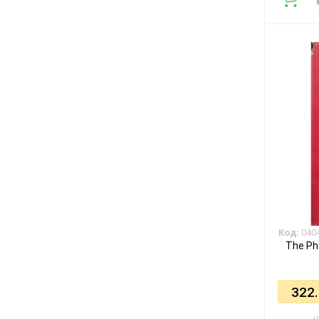
Код:
040
The Phy
322