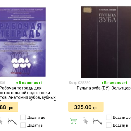
836
В наявності
Код:
028280
В наявності
Рабочая тетрадь для
Пульпа зуба (БУ). Зельтцер
остоятельной подготовки
тов. Анатомия зубов, зубных
 Биомеханика зубочелюстной
.88
325.00
истемы. Пропедевтика
грн
грн
ологических заболеваний. .
ред. проф. Арутюнова С.Д.
Додати до
Додати до
порівняння
порівняння
Додати в
Додати в
бажання
бажання