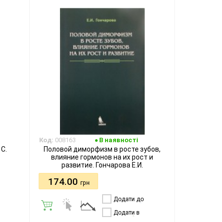
Код:
008163
В наявності
 С.
Половой диморфизм в росте зубов,
влияние гормонов на их рост и
развитие. Гончарова Е.И.
174.00
грн
Додати до
порівняння
Додати в
бажання