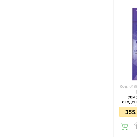
Код:
018
сам
студен
рядов.
355
с
стомат
Под 