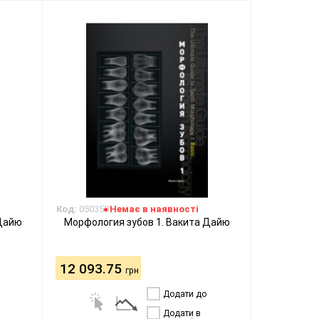
Код:
050359
Немає в наявності
 Дайю
Морфология зубов 1. Вакита Дайю
12 093.75
грн
Додати до
порівняння
Додати в