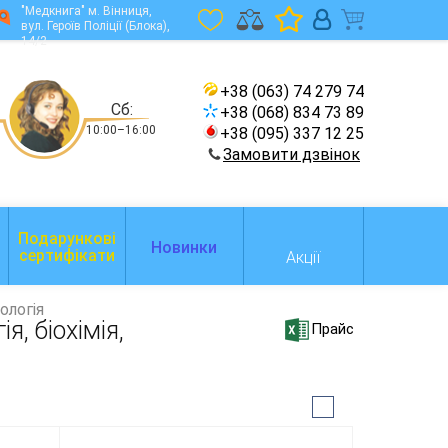
"Медкнига" м. Вінниця,
вул. Героїв Поліції (Блока),
14/2
+38 (063) 74 279 74
Сб:
+38 (068) 834 73 89
10:00–16:00
+38 (095) 337 12 25
Замовити дзвінок
Подарункові
Новинки
сертифікати
Акції
іологія
я, біохімія,
Прайс