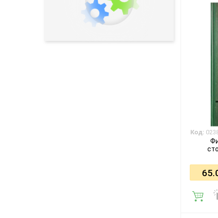
Код:
023
Ф
сто
65.