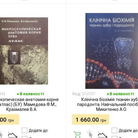
бажання
бажання
443
В наявності
Код:
014707
В наявності
копическая анатомия корня
Клінічна біохімія тканин зуб
атлас) (БУ). Мамедова Ф.М.,
пародонта. Навчальний посіб
Крахмалев В.А.
Микитенко А.О.
.00
1 660.00
грн
грн
Додати до
Додати до
порівняння
порівняння