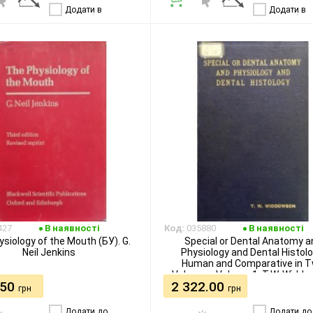
порівняння
порівняння
Колесников Л.Л., Дегтярев В
Додати в
Додати в
бажання
бажання
427
В наявності
Код:
035880
В наявності
siology of the Mouth (БУ). G.
Special or Dental Anatomy a
Neil Jenkins
Physiology and Dental Histolo
Human and Comparative in 
Volumes. Volume 1. T.W. Widd
.50
2 322.00
грн
грн
Додати до
Додати до