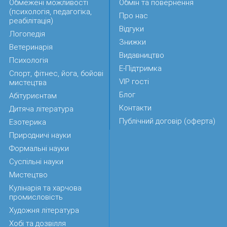
Обмежені можливості
Обмін та повернення
(психологія, педагогіка,
Про нас
реабілітація)
Відгуки
Логопедія
Знижки
Ветеринарія
Видавництво
Психологія
Е-Підтримка
Спорт, фітнес, йога, бойові
VIP гості
мистецтва
Блог
Абітуриєнтам
Контакти
Дитяча література
Публічний договір (оферта)
Езотерика
Природничі науки
Формальні науки
Суспільні науки
Мистецтво
Кулінарія та харчова
промисловість
Художня література
Хобі та дозвілля