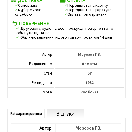
ДОСТАВКА:
ОПЛАТА:
Самовивіз
Передплата на картку
Кур'єрською
Передплата на р/рахунок
службою
Оплата при отриманні
ПОВЕРНЕННЯ:
Друкована, аудіо-, відео- продукція поверненню та
обміну не підлягає
Обмін/повернення іншого товару протягом 14 днів
Автор
Морозов Г.В.
Видавництво
Алматы
Стан
БУ
Рік видання
1982
Мова
Російська
Відгуки
Всі характеристики
Автор
Морозов Г.В.