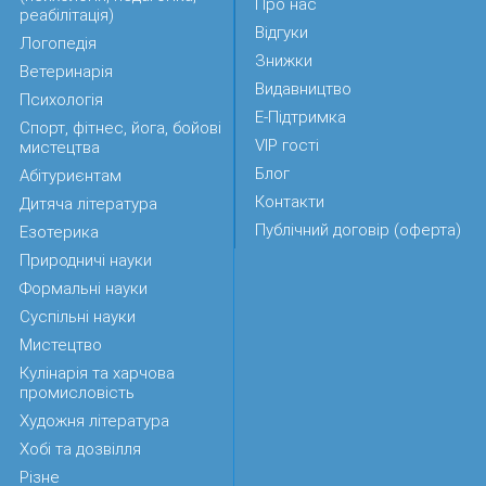
Про нас
реабілітація)
Відгуки
Логопедія
Знижки
Ветеринарія
Видавництво
Психологія
Е-Підтримка
Спорт, фітнес, йога, бойові
VIP гості
мистецтва
Блог
Абітуриєнтам
Контакти
Дитяча література
Публічний договір (оферта)
Езотерика
Природничі науки
Формальні науки
Суспільні науки
Мистецтво
Кулінарія та харчова
промисловість
Художня література
Хобі та дозвілля
Різне