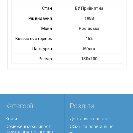
Стан
БУ Прийнятна
Рік видання
1988
Мова
Російська
Кількість сторінок
152
Палітурка
М’яка
Розмір
130х200
Категорії
Розділи
Книги
Доставка і оплата
Обмежені можливості
Обмін та повернення
(психологія, педагогіка,