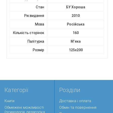
Стан
БУ Хороша
Рік видання
2010
Мова
Російська
Кількість сторінок
160
Палітурка
М’яка
Розмір
125х200
Категорії
Розділи
Книги
Доставка і оплата
Обмежені можливості
Обмін та повернення
(психологія, педагогіка,