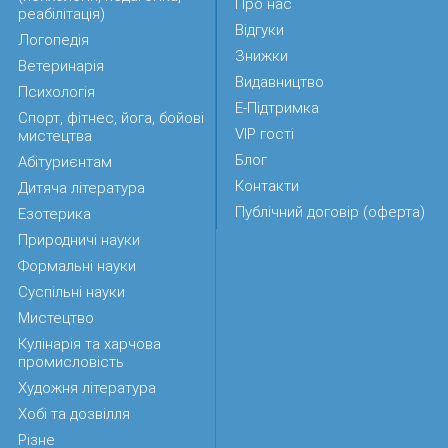
Про нас
реабілітація)
Відгуки
Логопедія
Знижки
Ветеринарія
Видавництво
Психологія
Е-Підтримка
Спорт, фітнес, йога, бойові
VIP гості
мистецтва
Блог
Абітуриєнтам
Контакти
Дитяча література
Публічний договір (оферта)
Езотерика
Природничі науки
Формальні науки
Суспільні науки
Мистецтво
Кулінарія та харчова
промисловість
Художня література
Хобі та дозвілля
Різне