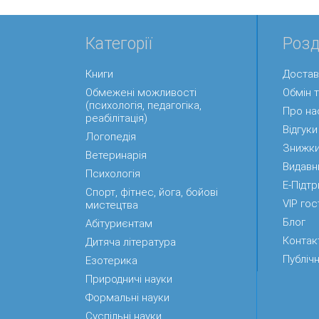
Категорії
Розд
Книги
Достав
Обмежені можливості
Обмін 
(психологія, педагогіка,
Про на
реабілітація)
Відгуки
Логопедія
Знижк
Ветеринарія
Видавн
Психологія
Е-Підт
Спорт, фітнес, йога, бойові
VIP гос
мистецтва
Блог
Абітуриєнтам
Контак
Дитяча література
Публічн
Езотерика
Природничі науки
Формальні науки
Суспільні науки