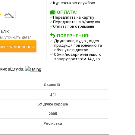
Кур'єрською службою
ОПЛАТА:
Передплата на картку
Передплата на р/рахунок
Оплата при отриманні
 клік
ПОВЕРНЕННЯ:
, уточнить деталі.
Друкована, аудіо-, відео-
продукція поверненню та
дке замовлення
обміну не підлягає
Обмін/повернення іншого
товару протягом 14 днів
ких відгуків.
Свияш Ю.
ЦГІ
БУ Дуже хороша
2005
Російська