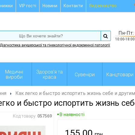
нижки
VIP гості
Новини
Контакти
Видавництво
Пн-Пт:
10:00-18:00
Діагностика акушерської та гінекологічної ендокринної патології
Медичні
Здоров'я та
Сувеніри
Канцтовари
вироби
краса
ння
Как легко и быстро испортить жизнь себе и другим
егко и быстро испортить жизнь себ
В наявності
Код товару:
057569
155.00
грн