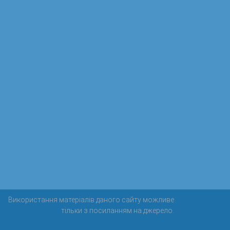
Використання матеріалів даного сайту можливе
тільки з посиланням на джерело.