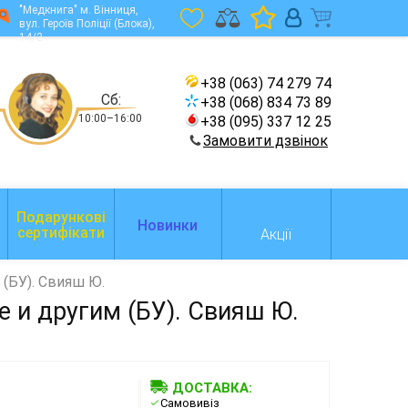
"Медкнига" м. Вінниця,
вул. Героїв Поліції (Блока),
14/2
+38 (063) 74 279 74
Сб:
+38 (068) 834 73 89
10:00–16:00
+38 (095) 337 12 25
Замовити дзвінок
Подарункові
Новинки
сертифікати
Акції
 (БУ). Свияш Ю.
е и другим (БУ). Свияш Ю.
ДОСТАВКА:
Самовивіз