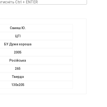
атисніть Ctrl + ENTER
Свияш Ю.
ЦГІ
БУ Дуже хороша
2005
Російська
265
Тверда
130х205