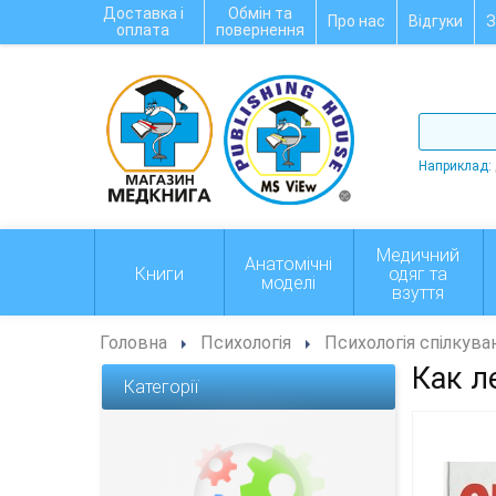
Доставка і
Обмін та
Про нас
Відгуки
З
оплата
повернення
Наприклад:
Медичний
Анатомічні
Книги
одяг та
моделі
взуття
Головна
Психологія
Психологія спілкува
Как л
Категорії