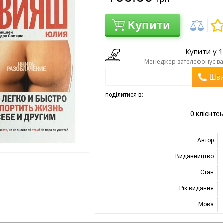
Купити
Купити у 1
Менеджер зателефонує вам
Шви
поділитися в:
0
клієнтсь
Автор
Видавництво
Стан
Рік видання
Мова