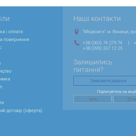
іли
Наші контакти
ка і оплата
"Медкнига" м. Вінниця, вул
та повернення
+38 (063) 74 279 74
|
+
с
+38 (095) 337 12 25
Залишились
и
питання?
ицтво
римка
Замовити дзвінок
ті
Підписуйтесь на акці
ти
ий договір (оферта)