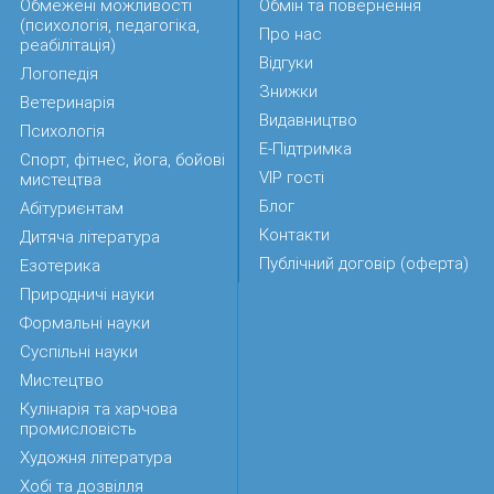
Обмежені можливості
Обмін та повернення
(психологія, педагогіка,
Про нас
реабілітація)
Відгуки
Логопедія
Знижки
Ветеринарія
Видавництво
Психологія
Е-Підтримка
Спорт, фітнес, йога, бойові
VIP гості
мистецтва
Блог
Абітуриєнтам
Контакти
Дитяча література
Публічний договір (оферта)
Езотерика
Природничі науки
Формальні науки
Суспільні науки
Мистецтво
Кулінарія та харчова
промисловість
Художня література
Хобі та дозвілля