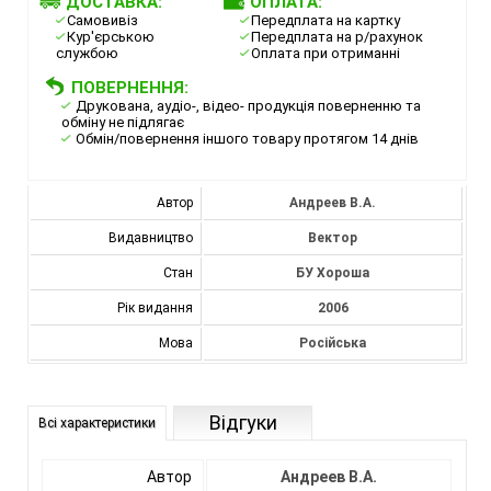
ДОСТАВКА:
ОПЛАТА:
Самовивіз
Передплата на картку
Кур'єрською
Передплата на р/рахунок
службою
Оплата при отриманні
ПОВЕРНЕННЯ:
Друкована, аудіо-, відео- продукція поверненню та
обміну не підлягає
Обмін/повернення іншого товару протягом 14 днів
Автор
Андреев В.А.
Видавництво
Вектор
Стан
БУ Хороша
Рік видання
2006
Мова
Російська
Відгуки
Всі характеристики
Автор
Андреев В.А.