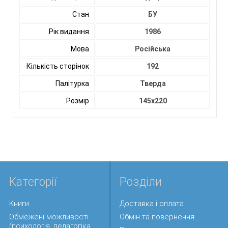
Стан
БУ
Рік видання
1986
Мова
Російська
Кількість сторінок
192
Палітурка
Тверда
Розмір
145х220
Категорії
Розділи
Книги
Доставка і оплата
Обмежені можливості
Обмін та повернення
(психологія, педагогіка,