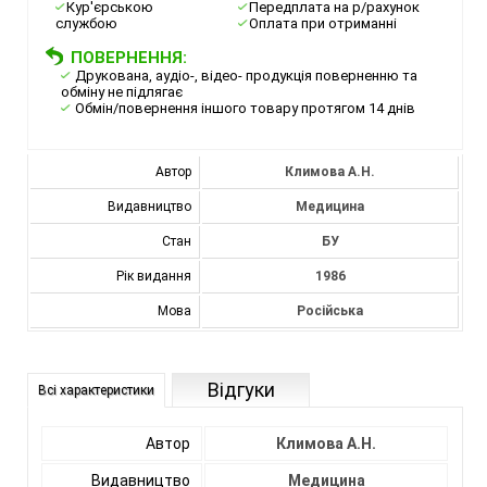
Кур'єрською
Передплата на р/рахунок
службою
Оплата при отриманні
ПОВЕРНЕННЯ:
Друкована, аудіо-, відео- продукція поверненню та
обміну не підлягає
Обмін/повернення іншого товару протягом 14 днів
Автор
Климова А.Н.
Видавництво
Медицина
Стан
БУ
Рік видання
1986
Мова
Російська
Відгуки
Всі характеристики
Автор
Климова А.Н.
Видавництво
Медицина