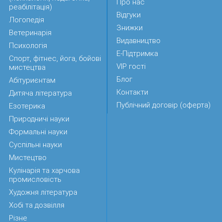
Про нас
реабілітація)
Відгуки
Логопедія
Знижки
Ветеринарія
Видавництво
Психологія
Е-Підтримка
Спорт, фітнес, йога, бойові
VIP гості
мистецтва
Блог
Абітуриєнтам
Контакти
Дитяча література
Публічний договір (оферта)
Езотерика
Природничі науки
Формальні науки
Суспільні науки
Мистецтво
Кулінарія та харчова
промисловість
Художня література
Хобі та дозвілля
Різне