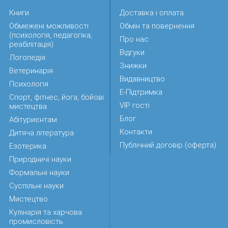
Книги
Доставка і оплата
Обмежені можливості
Обмін та повернення
(психологія, педагогіка,
Про нас
реабілітація)
Відгуки
Логопедія
Знижки
Ветеринарія
Видавництво
Психологія
Е-Підтримка
Спорт, фітнес, йога, бойові
VIP гості
мистецтва
Блог
Абітуриєнтам
Контакти
Дитяча література
Публічний договір (оферта)
Езотерика
Природничі науки
Формальні науки
Суспільні науки
Мистецтво
Кулінарія та харчова
промисловість