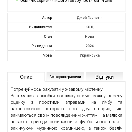
Обмін/повернення іншого товару протягом 14 днів
Автор
Джей Гарнетт
Видавництво
КСД
Стан
Нова
Рік видання
2024
Мова
Українська
Опис
Відгуки
Всі характеристики
Потренуймось рахувати у жвавому містечку!
Ваш малюк залюбки досліджуватиме кожну веселу
сценку з простими вправами на лічбу та
захоплюючою історією про друзів-тварин, які
займаються своїм повсякденним життям. На малюка
чекають пригоди починаючи з футбольного поля і
закінчуючи музичною крамницею, а також безліч