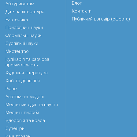
Блог
Абітуриєнтам
Контакти
Дитяча література
Публічний договір (оферта)
Езотерика
Природничі науки
Формальні науки
Суспільні науки
Мистецтво
Кулінарія та харчова
промисловість
Художня література
Хобі та дозвілля
Різне
Анатомічні моделі
Медичний одяг та взуття
Медичні вироби
Здоров'я та краса
Сувеніри
Канцтовари