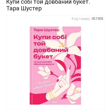
Купи собі той довбаний букет.
Тара Шустер
Код товару:
057405