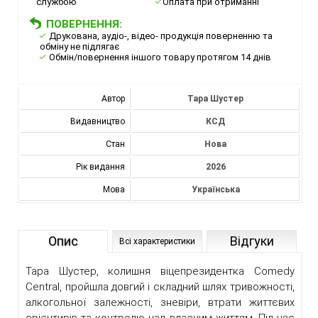
службою
Оплата при отриманні
ПОВЕРНЕННЯ:
Друкована, аудіо-, відео- продукція поверненню та
обміну не підлягає
Обмін/повернення іншого товару протягом 14 днів
Автор
Тара Шустер
Видавництво
КСД
Стан
Нова
Рік видання
2026
Мова
Українська
Опис
Відгуки
Всі характеристики
Тара Шустер, колишня віцепрезидентка Comedy
Central, пройшла довгий і складний шлях тривожності,
алкогольної залежності, зневіри, втрати життєвих