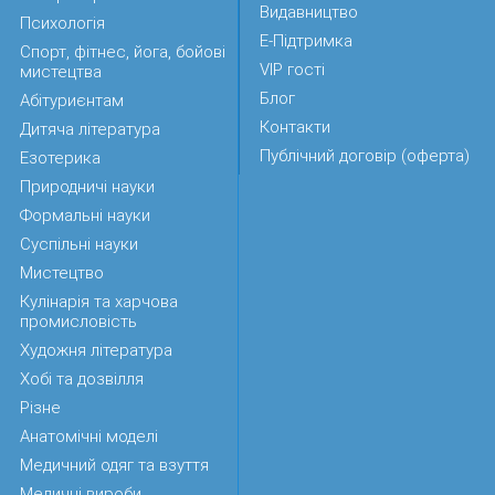
Видавництво
Психологія
Е-Підтримка
Спорт, фітнес, йога, бойові
VIP гості
мистецтва
Блог
Абітуриєнтам
Контакти
Дитяча література
Публічний договір (оферта)
Езотерика
Природничі науки
Формальні науки
Суспільні науки
Мистецтво
Кулінарія та харчова
промисловість
Художня література
Хобі та дозвілля
Різне
Анатомічні моделі
Медичний одяг та взуття
Медичні вироби