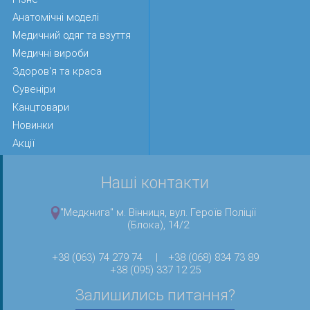
6. Нікі Батт
Анатомічні моделі
7. Рой Кін
Медичний одяг та взуття
8. Райан Гігз
Медичні вироби
9. Пол Скоулз
Здоров'я та краса
10. Девід Бекхем
11. Енді Коул
Сувеніри
12. Дуайт Йорк
Канцтовари
13. Теді Шерінгем
Новинки
14. Уле Гуннар Сульшер
Акції
15. Алекс Фергюсон
Матеріал: якісний, зносостійкий та безпечний ПВХ
Наші контакти
Висота: 6,5 см
Вага: близько 18 г
"Медкнига" м. Вінниця, вул. Героїв Поліції
(Блока), 14/2
Голову, руку, талію можна повертати.
Це гарний подарунок для поціновувачів футболу!
+38 (063) 74 279 74
|
+38 (068) 834 73 89
+38 (095) 337 12 25
Залишились питання?