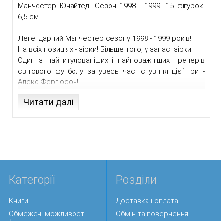
Манчестер Юнайтед. Сезон 1998 - 1999. 15 фігурок.
6,5 см
Легендарний Манчестер сезону 1998 - 1999 років!
На всіх позиціях - зірки! Більше того, у запасі зірки!
Один з найтитулованіших і найповажніших тренерів
світового футболу за увесь час існувння цієї гри -
Алекс Фергюсон!
Читати далі
Саме ця команда стала переможцем у
легендарному фіналі Лігі Чемпіонів сезону 1998-1999.
Програючи у фіналі на знаменитій арені "Камп Ноу" у
Барселоні вже з 6-ї хвилини гри німецькій машині з
Мюнхена, "Баварії", змогла вирвати перемогу у
добавлений арбітром час!
Категорії
Розділи
Добавив ці кілька хвилин не менш відомий арбітр з
Італії - П'єрлуїджі Колліна.
Книги
Доставка і оплата
Після того як німець Баслер відкрив рахунок на 6-й
Обмежені можливості
Обмін та повернення