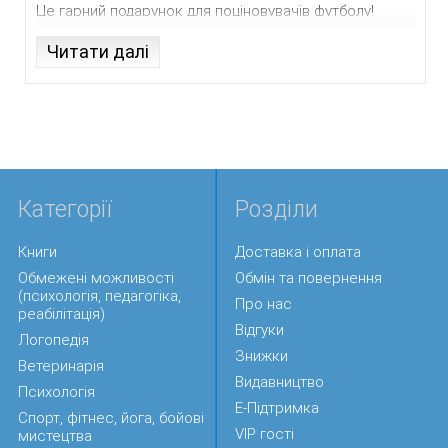
Це гарний подарунок для поціновувачів футболу!
Читати далі
Категорії
Розділи
Книги
Доставка і оплата
Обмежені можливості
Обмін та повернення
(психологія, педагогіка,
Про нас
реабілітація)
Відгуки
Логопедія
Знижки
Ветеринарія
Видавництво
Психологія
Е-Підтримка
Спорт, фітнес, йога, бойові
VIP гості
мистецтва