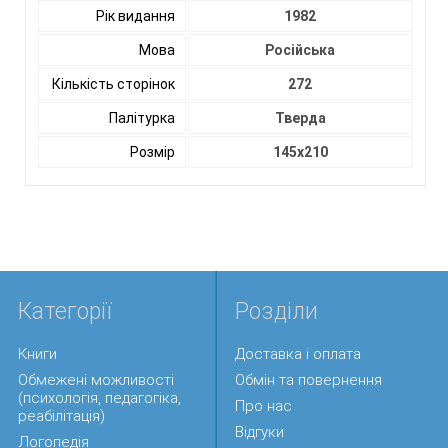
Рік видання
1982
Мова
Російська
Кількість сторінок
272
Палітурка
Тверда
Розмір
145x210
Категорії
Розділи
Книги
Доставка і оплата
Обмежені можливості
Обмін та повернення
(психологія, педагогіка,
Про нас
реабілітація)
Відгуки
Логопедія