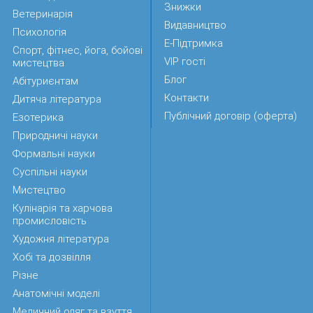
Знижки
Ветеринарія
Видавництво
Психологія
Е-Підтримка
Спорт, фітнес, йога, бойові
VIP гості
мистецтва
Блог
Абітуриєнтам
Контакти
Дитяча література
Публічний договір (оферта)
Езотерика
Природничі науки
Формальні науки
Суспільні науки
Мистецтво
Кулінарія та харчова
промисловість
Художня література
Хобі та дозвілля
Різне
Анатомічні моделі
Медичний одяг та взуття