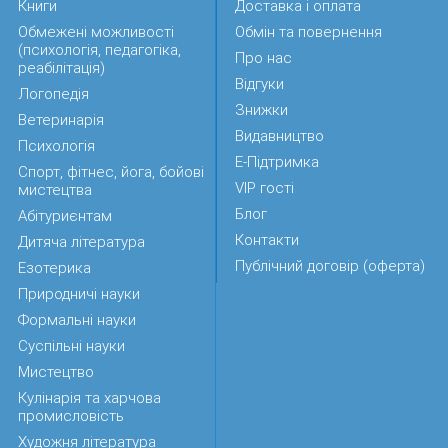
Книги
Доставка і оплата
Обмежені можливості
Обмін та повернення
(психологія, педагогіка,
Про нас
реабілітація)
Відгуки
Логопедія
Знижки
Ветеринарія
Видавництво
Психологія
Е-Підтримка
Спорт, фітнес, йога, бойові
VIP гості
мистецтва
Блог
Абітуриєнтам
Контакти
Дитяча література
Публічний договір (оферта)
Езотерика
Природничі науки
Формальні науки
Суспільні науки
Мистецтво
Кулінарія та харчова
промисловість
Художня література