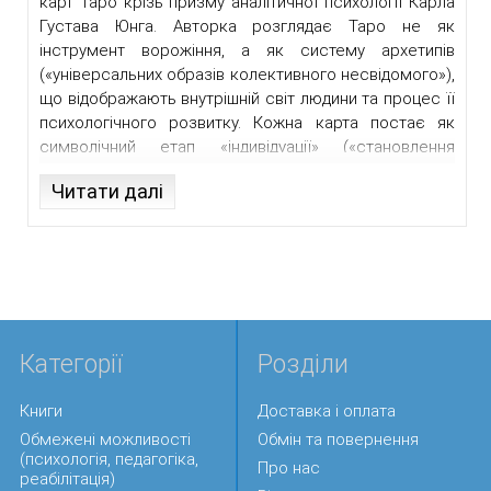
карт Таро крізь призму аналітичної психології Карла
Густава Юнга. Авторка розглядає Таро не як
інструмент ворожіння, а як систему архетипів
(«універсальних образів колективного несвідомого»),
що відображають внутрішній світ людини та процес її
психологічного розвитку. Кожна карта постає як
символічний етап «індивідуації» («становлення
цілісної особистості»), через який проходить людина
Читати далі
у своєму життєвому та духовному шляху. Авторка
поєднує глибокий психологічний аналіз із доступним
поясненням образів, демонструючи, як Таро може
слугувати засобом самопізнання, внутрішньої
трансформації та роботи з підсвідомим. Праця
відкриває нові можливості для інтерпретації Таро як
психологічної мови символів і буде корисною як
Категорії
Розділи
фахівцям у галузі психології, так і широкому колу
читачів, які цікавляться юнгіанством, символікою та
Книги
Доставка і оплата
духовними практиками
Обмежені можливості
Обмін та повернення
(психологія, педагогіка,
Про нас
реабілітація)