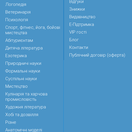
Відгуки
Логопедія
Знижки
Ветеринарія
Видавництво
Психологія
Е-Підтримка
Спорт, фітнес, йога, бойові
VIP гості
мистецтва
Блог
Абітуриєнтам
Контакти
Дитяча література
Публічний договір (оферта)
Езотерика
Природничі науки
Формальні науки
Суспільні науки
Мистецтво
Кулінарія та харчова
промисловість
Художня література
Хобі та дозвілля
Різне
Анатомічні моделі