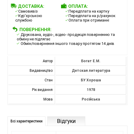
ДОСТАВКА:
ОПЛАТА:
Самовивіз
Передплата на картку
Кур'єрською
Передплата на р/рахунок
службою
Оплата при отриманні
ПОВЕРНЕННЯ:
Друкована, аудіо-, відео- продукція поверненню та
обміну не підлягає
Обмін/повернення іншого товару протягом 14 днів
Автор
Богат Е.М.
Видавництво
Детская литература
Стан
БУ Хороша
Рік видання
1978
Мова
Російська
Відгуки
Всі характеристики