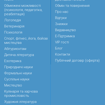
Обмежені можливості
Обмін та повернення
(психологія, педагогіка,
Про нас
реабілітація)
Відгуки
Логопедія
Знижки
Ветеринарія
Видавництво
Психологія
Е-Підтримка
Спорт, фітнес, йога, бойові
VIP гості
мистецтва
Блог
Абітуриєнтам
Контакти
Дитяча література
Публічний договір (оферта)
Езотерика
Природничі науки
Формальні науки
Суспільні науки
Мистецтво
Кулінарія та харчова
промисловість
Художня література