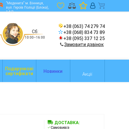
"Медкнига" м. Вінниця,
вул. Героїв Поліції (Блока),
14/2
+38 (063) 74 279 74
Сб:
+38 (068) 834 73 89
10:00–16:00
+38 (095) 337 12 25
Замовити дзвінок
Подарункові
Новинки
сертифікати
Акції
ДОСТАВКА:
Самовивіз