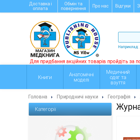
Доставка і
Обмін та
Про нас
Відгуки
З
оплата
повернення
Наприклад:
Медичний
Анатомічні
Книги
одяг та
моделі
взуття
Головна
Природничі науки
Географія
Журна
Категорії