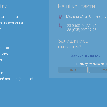
іли
Наші контакти
ка і оплата
"Медкнига" м. Вінниця, вул
та повернення
+38 (063) 74 279 74
|
+
с
+38 (095) 337 12 25
Залишились
и
питання?
ицтво
римка
Замовити дзвінок
ті
Підписуйтесь на акці
ти
ий договір (оферта)