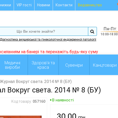
нижки
VIP гості
Новини
Контакти
Видавництво
Пн-Пт:
10:00-18:00
Діагностика акушерської та гінекологічної ендокринної патології
Медичні
Здоров'я та
Сувеніри
Канцтовари
вироби
краса
Журнал Вокруг света. 2014 № 8 (БУ)
л Вокруг света. 2014 № 8 (БУ)
В наявності
Код товару:
057160
30.00
грн