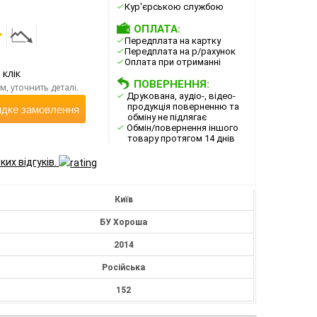
Кур'єрською службою
ОПЛАТА:
Передплата на картку
Передплата на р/рахунок
Оплата при отриманні
 клік
ПОВЕРНЕННЯ:
, уточнить деталі.
Друкована, аудіо-, відео-
продукція поверненню та
дке замовлення
обміну не підлягає
Обмін/повернення іншого
товару протягом 14 днів
ких відгуків.
Київ
БУ Хороша
2014
Російська
152