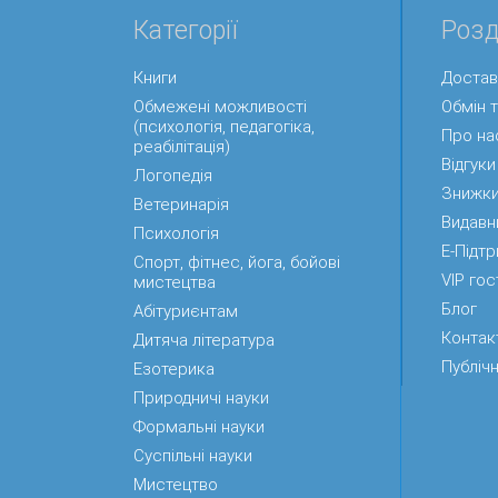
Категорії
Розд
Книги
Достав
Обмежені можливості
Обмін 
(психологія, педагогіка,
Про на
реабілітація)
Відгуки
Логопедія
Знижк
Ветеринарія
Видавн
Психологія
Е-Підт
Спорт, фітнес, йога, бойові
VIP гос
мистецтва
Блог
Абітуриєнтам
Контак
Дитяча література
Публічн
Езотерика
Природничі науки
Формальні науки
Суспільні науки
Мистецтво