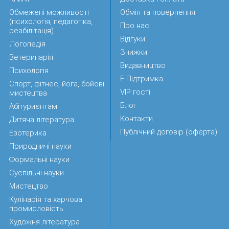
Обмежені можливості
Обмін та повернення
(психологія, педагогіка,
Про нас
реабілітація)
Відгуки
Логопедія
Знижки
Ветеринарія
Видавництво
Психологія
Е-Підтримка
Спорт, фітнес, йога, бойові
VIP гості
мистецтва
Блог
Абітуриєнтам
Контакти
Дитяча література
Публічний договір (оферта)
Езотерика
Природничі науки
Формальні науки
Суспільні науки
Мистецтво
Кулінарія та харчова
промисловість
Художня література