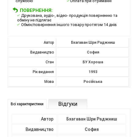
службою
Оплата при отриманні
ПОВЕРНЕННЯ:
Друкована, аудіо-, відео- продукція поверненню та
обміну не підлягає
Обмін/повернення іншого товару протягом 14 днів
Автор
Бхагаван Шри Раджниш
Видавництво
София
Стан
БУ Хороша
Рік видання
1993
Мова
Російська
Відгуки
Всі характеристики
Автор
Бхагаван Шри Раджниш
Видавництво
София