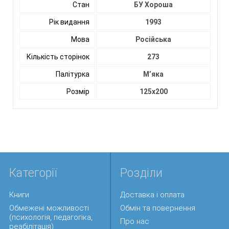
Стан
БУ Хороша
Рік видання
1993
Мова
Російська
Кількість сторінок
273
Палітурка
М’яка
Розмір
125х200
Категорії
Розділи
Книги
Доставка і оплата
Обмежені можливості
Обмін та повернення
(психологія, педагогіка,
Про нас
реабілітація)