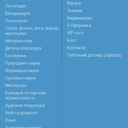
Відгуки
Логопедія
Знижки
Ветеринарія
Видавництво
Психологія
Е-Підтримка
Спорт, фітнес, йога, бойові
VIP гості
мистецтва
Блог
Абітуриєнтам
Контакти
Дитяча література
Публічний договір (оферта)
Езотерика
Природничі науки
Формальні науки
Суспільні науки
Мистецтво
Кулінарія та харчова
промисловість
Художня література
Хобі та дозвілля
Різне
Анатомічні моделі