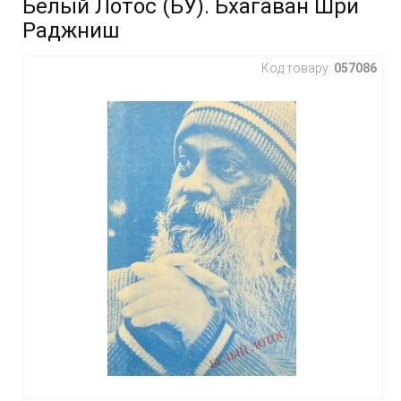
Белый Лотос (БУ). Бхагаван Шри
Раджниш
Код товару:
057086