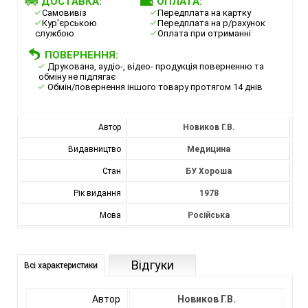
ДОСТАВКА:
ОПЛАТА:
Самовивіз
Передплата на картку
Кур'єрською
Передплата на р/рахунок
службою
Оплата при отриманні
ПОВЕРНЕННЯ:
Друкована, аудіо-, відео- продукція поверненню та
обміну не підлягає
Обмін/повернення іншого товару протягом 14 днів
Автор
Новиков Г.В.
Видавництво
Медицина
Стан
БУ Хороша
Рік видання
1978
Мова
Російська
Відгуки
Всі характеристики
Автор
Новиков Г.В.