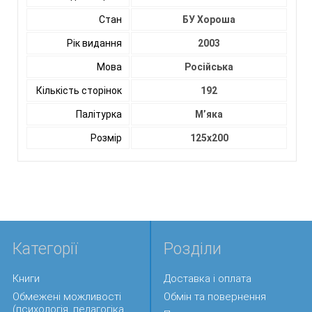
Стан
БУ Хороша
Рік видання
2003
Мова
Російська
Кількість сторінок
192
Палітурка
М’яка
Розмір
125х200
Категорії
Розділи
Книги
Доставка і оплата
Обмежені можливості
Обмін та повернення
(психологія, педагогіка,