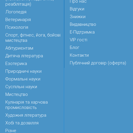
Про нас
реабілітація)
Відгуки
Логопедія
Знижки
Ветеринарія
Видавництво
Психологія
Е-Підтримка
Спорт, фітнес, йога, бойові
VIP гості
мистецтва
Блог
Абітуриєнтам
Контакти
Дитяча література
Публічний договір (оферта)
Езотерика
Природничі науки
Формальні науки
Суспільні науки
Мистецтво
Кулінарія та харчова
промисловість
Художня література
Хобі та дозвілля
Різне