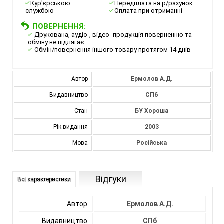
Кур'єрською
Передплата на р/рахунок
службою
Оплата при отриманні
ПОВЕРНЕННЯ:
Друкована, аудіо-, відео- продукція поверненню та
обміну не підлягає
Обмін/повернення іншого товару протягом 14 днів
Автор
Ермолов А.Д.
Видавництво
СПб
Стан
БУ Хороша
Рік видання
2003
Мова
Російська
Відгуки
Всі характеристики
Автор
Ермолов А.Д.
Видавництво
СПб