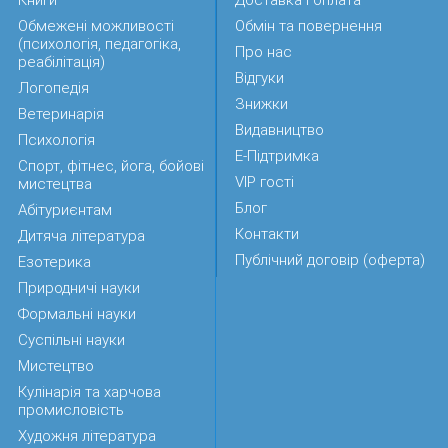
Книги
Доставка і оплата
возрастов и профессий, а также руководителям,
заинтересованным в оптимизации работы
Обмежені можливості
Обмін та повернення
(психологія, педагогіка,
персонала.
Про нас
реабілітація)
Відгуки
Логопедія
Знижки
Ветеринарія
Видавництво
Психологія
Е-Підтримка
Спорт, фітнес, йога, бойові
VIP гості
мистецтва
Блог
Абітуриєнтам
Контакти
Дитяча література
Публічний договір (оферта)
Езотерика
Природничі науки
Формальні науки
Суспільні науки
Мистецтво
Кулінарія та харчова
промисловість
Художня література