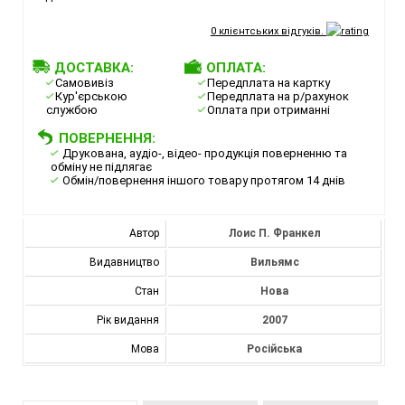
0
клієнтських відгуків.
ДОСТАВКА:
ОПЛАТА:
Самовивіз
Передплата на картку
Кур'єрською
Передплата на р/рахунок
службою
Оплата при отриманні
ПОВЕРНЕННЯ:
Друкована, аудіо-, відео- продукція поверненню та
обміну не підлягає
Обмін/повернення іншого товару протягом 14 днів
Автор
Лоис П. Франкел
Видавництво
Вильямс
Стан
Нова
Рік видання
2007
Мова
Російська