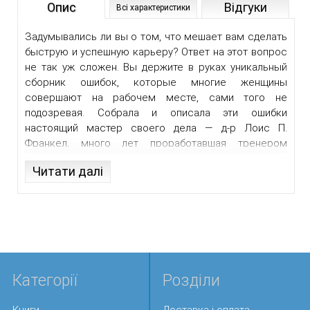
Опис
Відгуки
Всі характеристики
Задумывались ли вы о том, что мешает вам сделать
быструю и успешную карьеру? Ответ на этот вопрос
не так уж сложен. Вы держите в руках уникальный
сборник ошибок, которые многие женщины
совершают на рабочем месте, сами того не
подозревая. Собрала и описала эти ошибки
настоящий мастер своего дела — д-р Лоис П.
Франкел, много лет проработавшая тренером
персонала в самых разных компаниях. Для удобства
Читати далі
читателей все ошибки в книге сгруппированы по
темам — образ мыслей, внешний вид, манера
разговаривать и др. После описания каждой ошибки
д-р Франкел дает замечательные советы о том, как
исправить и избежать ее в дальнейшем. Отныне
ваша карьера целиком в ваших руках. Помните — не
обязательно становиться стервой, достаточно
Категорії
Розділи
перестать вести себя как маленькая девочка! Книга
предназначена честолюбивым женщинам всех