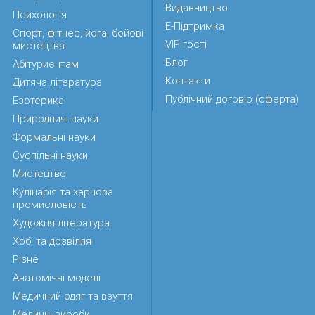
Видавництво
Психологія
Е-Підтримка
Спорт, фітнес, йога, бойові
VIP гості
мистецтва
Блог
Абітуриєнтам
Контакти
Дитяча література
Публічний договір (оферта)
Езотерика
Природничі науки
Формальні науки
Суспільні науки
Мистецтво
Кулінарія та харчова
промисловість
Художня література
Хобі та дозвілля
Різне
Анатомічні моделі
Медичний одяг та взуття
Медичні вироби