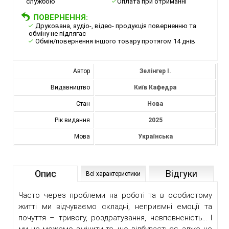
службою
Оплата при отриманні
ПОВЕРНЕННЯ:
Друкована, аудіо-, відео- продукція поверненню та
обміну не підлягає
Обмін/повернення іншого товару протягом 14 днів
Автор
Зелінгер І.
Видавництво
Київ Кафедра
Стан
Нова
Рік видання
2025
Мова
Українська
Опис
Відгуки
Всі характеристики
Часто через проблеми на роботі та в особистому
житті ми відчуваємо складні, неприємні емоції та
почуття – тривогу, роздратування, невпевненість… І