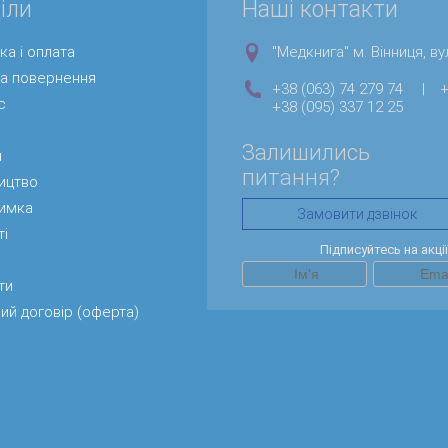
іли
Наші контакти
ка і оплата
"Медкнига" м. Вінниця, вул
та повернення
+38 (063) 74 279 74
|
+
с
+38 (095) 337 12 25
Залишились
и
питання?
ицтво
римка
Замовити дзвінок
ті
Підписуйтесь на акці
ти
ий договір (оферта)