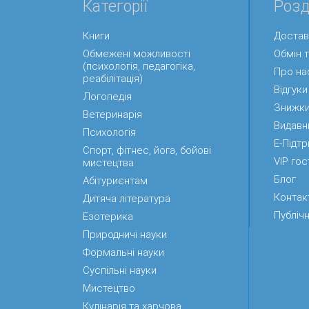
Категорії
Розд
Книги
Достав
Обмежені можливості
Обмін 
(психологія, педагогіка,
Про на
реабілітація)
Відгуки
Логопедія
Знижк
Ветеринарія
Видавн
Психологія
Е-Підт
Спорт, фітнес, йога, бойові
VIP гос
мистецтва
Блог
Абітуриєнтам
Контак
Дитяча література
Публічн
Езотерика
Природничі науки
Формальні науки
Суспільні науки
Мистецтво
Кулінарія та харчова