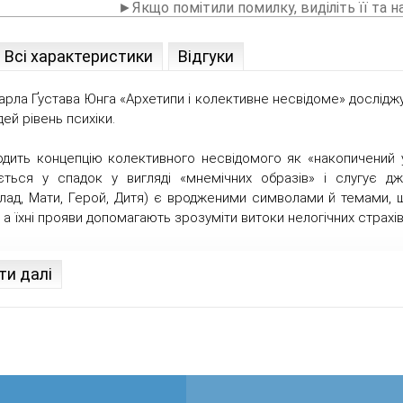
►Якщо помітили помилку, виділіть її та н
Всі характеристики
Відгуки
арла Ґустава Юнга «Архетипи і колективне несвідоме» досліджу
дей рівень психіки.
дить концепцію колективного несвідомого як «накопичений у
ється у спадок у вигляді «мнемічних образів» і слугує дж
клад, Мати, Герой, Дитя) є вродженими символами й темами, 
 а їхні прояви допомагають зрозуміти витоки нелогічних страхів 
ти далі