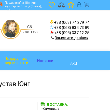
"Медкнига" м. Вінниця,
вул. Героїв Поліції (Блока),
14/2
+38 (063) 74 279 74
Сб:
+38 (068) 834 73 89
10:00–16:00
+38 (095) 337 12 25
Замовити дзвінок
Подарункові
Новинки
сертифікати
Акції
Густав Юнг
ДОСТАВКА:
Самовивіз