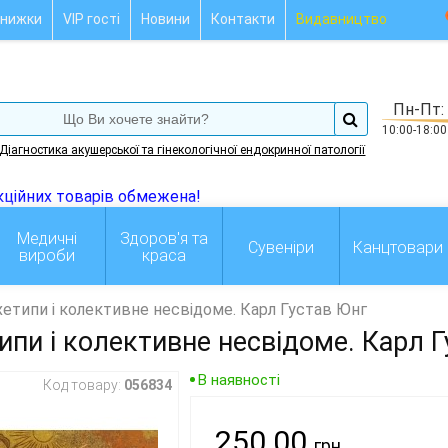
нижки
VIP гості
Новини
Контакти
Видавництво
Пн-Пт:
10:00-18:00
Діагностика акушерської та гінекологічної ендокринної патології
Медичні
Здоров'я та
Сувеніри
Канцтовари
вироби
краса
етипи і колективне несвідоме. Карл Густав Юнг
ипи і колективне несвідоме. Карл 
В наявності
Код товару:
056834
250.00
грн