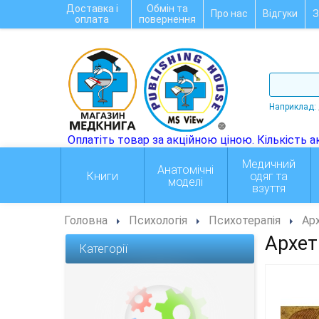
Доставка і
Обмін та
Про нас
Відгуки
З
оплата
повернення
Наприклад:
Медичний
Анатомічні
Книги
одяг та
моделі
взуття
Головна
Психологія
Психотерапія
Арх
Архет
Категорії