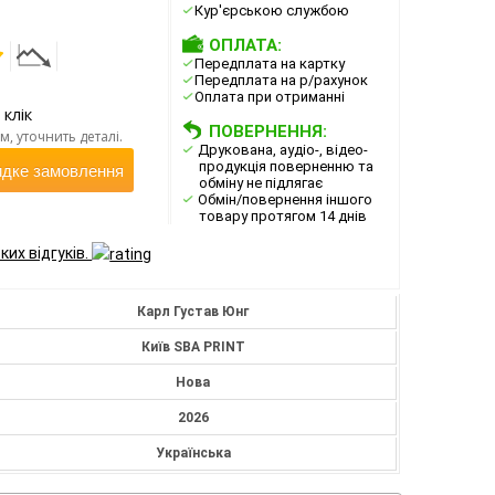
Кур'єрською службою
ОПЛАТА:
Передплата на картку
Передплата на р/рахунок
Оплата при отриманні
 клік
ПОВЕРНЕННЯ:
, уточнить деталі.
Друкована, аудіо-, відео-
продукція поверненню та
дке замовлення
обміну не підлягає
Обмін/повернення іншого
товару протягом 14 днів
ких відгуків.
Карл Густав Юнг
Київ SBA PRINT
Нова
2026
Українська