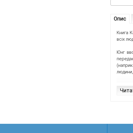
Опис
Книга К
всіх лю
Юнг вво
переда
(напри
людини,
Чита