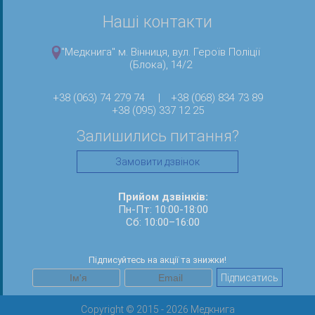
Наші контакти
"Медкнига" м. Вінниця, вул. Героїв Поліції
(Блока), 14/2
+38 (063) 74 279 74
|
+38 (068) 834 73 89
+38 (095) 337 12 25
Залишились питання?
Замовити дзвінок
Прийом дзвінків:
Пн-Пт: 10:00-18:00
Сб: 10:00–16:00
Підписуйтесь на акції та знижки!
Підписатись
Copyright © 2015 - 2026 Медкнига